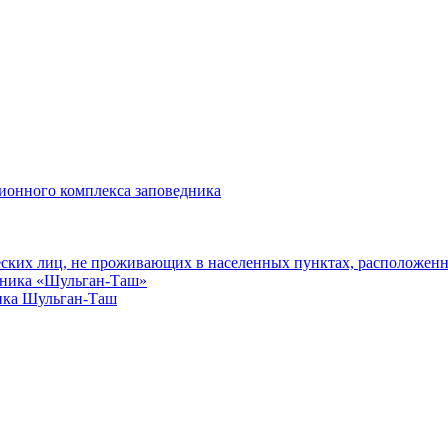
ионного комплекса заповедника
еских лиц, не проживающих в населенных пунктах, расположенн
едника «Шульган-Таш»
ика Шульган-Таш