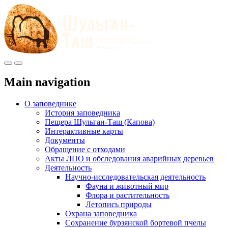
Меню
Инфо
Main navigation
О заповеднике
История заповедника
Пещера Шульган-Таш (Капова)
Интерактивные карты
Документы
Обращение с отходами
Акты ЛПО и обследования аварийных деревьев
Деятельность
Научно-исследовательская деятельность
Фауна и животный мир
Флора и растительность
Летопись природы
Охрана заповедника
Сохранение бурзянской бортевой пчелы