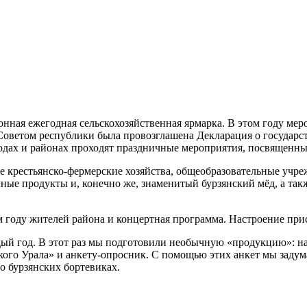
онная ежегодная сельскохозяйственная ярмарка. В этом году мер
оветом республики была провозглашена Декларация о государст
ородах и районах проходят праздничные мероприятия, посвященн
е крестьянско-фермерские хозяйства, общеобразовательные учре
ые продукты и, конечно же, знаменитый бурзянский мёд, а такж
 году жителей района и концертная программа. Настроение при
ый год. В этот раз мы подготовили необычную «продукцию»: н
кого Урала» и анкету-опросник. С помощью этих анкет мы заду
о бурзянских бортевиках.