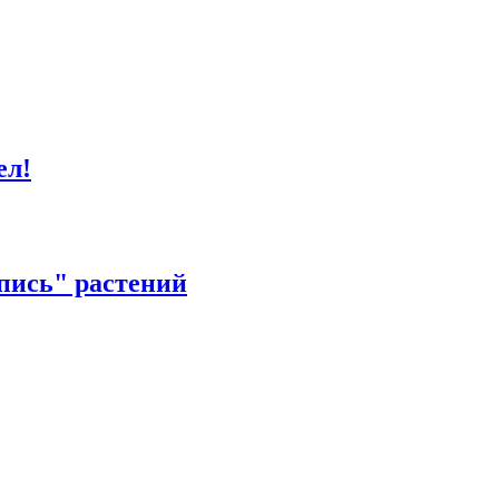
ел!
пись" растений