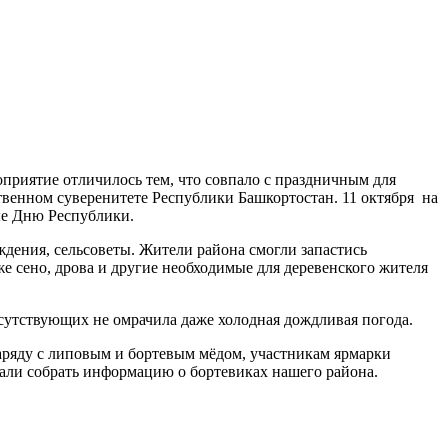
оприятие отличилось тем, что совпало с праздничным для
венном суверенитете Республики Башкортостан. 11 октября на
ые Дню Республики.
ждения, сельсоветы. Жители района смогли запастись
е сено, дрова и другие необходимые для деревенского жителя
сутствующих не омрачила даже холодная дождливая погода.
аряду с липовым и бортевым мёдом, участникам ярмарки
мали собрать информацию о бортевиках нашего района.