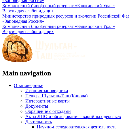
«Заповедная Россия»
Комплексный биосферный резерват «Башкирский Урал»
Версия для слабовидящих
Министерство природных ресурсов и экологии Российской Фе
«Заповедная Россия»
Комплексный биосферный резерват «Башкирский Урал»
Версия для слабовидящих
Main navigation
О заповеднике
История заповедника
Пещера Шульган-Таш (Капова)
Интерактивные карты
Документы
Обращение с отходами
Акты ЛПО и обследования аварийных деревьев
Деятельность
Научно-исследовательская деятельность