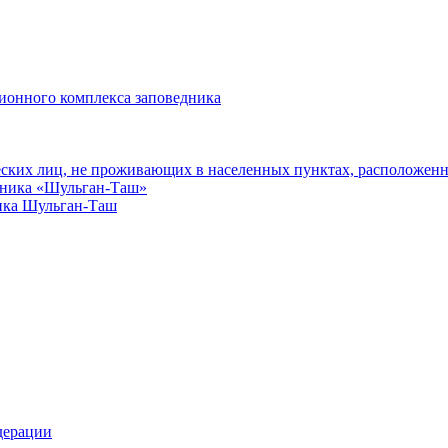
ионного комплекса заповедника
еских лиц, не проживающих в населенных пунктах, расположенн
едника «Шульган-Таш»
ика Шульган-Таш
дерации