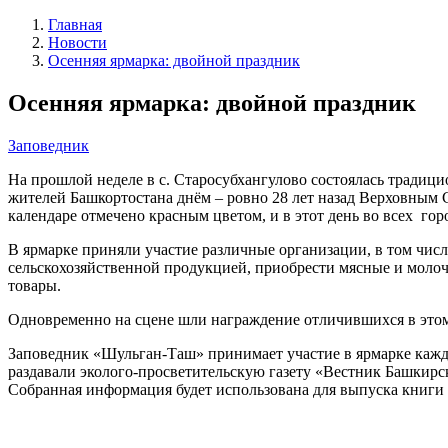
Главная
Новости
Осенняя ярмарка: двойной праздник
Осенняя ярмарка: двойной праздник
Заповедник
На прошлой неделе в с. Старосубхангулово состоялась традици
жителей Башкортостана днём – ровно 28 лет
назад Верховным С
календаре отмечено красным цветом, и в этот день во всех г
В ярмарке приняли участие различные организации, в том числ
сельскохозяйственной продукцией, приобрести мясные и молочн
товары.
Одновременно на сцене шли награждение отличившихся в этом
Заповедник «Шульган-Таш» принимает участие в ярмарке кажд
раздавали эколого-просветительскую газету «Вестник Башкирс
Собранная информация будет использована для выпуска книги 