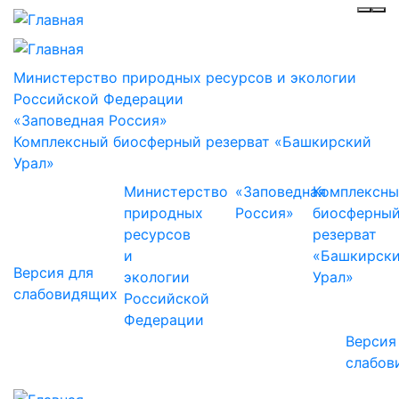
Инф
Ме
Министерство природных ресурсов и экологии
Российской Федерации
«Заповедная Россия»
Комплексный биосферный резерват «Башкирский
Урал»
Министерство
«Заповедная
Комплексн
природных
Россия»
биосферны
ресурсов
резерват
и
«Башкирск
Версия для
экологии
Урал»
слабовидящих
Российской
Федерации
Версия
слабов