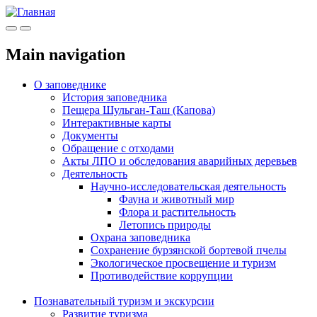
Меню
Инфо
Main navigation
О заповеднике
История заповедника
Пещера Шульган-Таш (Капова)
Интерактивные карты
Документы
Обращение с отходами
Акты ЛПО и обследования аварийных деревьев
Деятельность
Научно-исследовательская деятельность
Фауна и животный мир
Флора и растительность
Летопись природы
Охрана заповедника
Сохранение бурзянской бортевой пчелы
Экологическое просвещение и туризм
Противодействие коррупции
Познавательный туризм и экскурсии
Развитие туризма