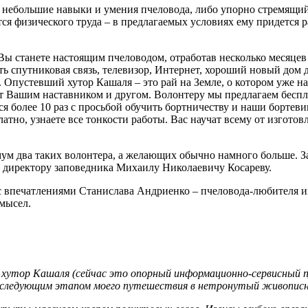
ебольшие навыки и умения пчеловода, либо упорно стремящийся
 физического труда – в предлагаемых условиях ему придется рабо
 Вы станете настоящим пчеловодом, отработав несколько месяцев
ь спутниковая связь, телевизор, Интернет, хороший новый дом д
 Опустевший хутор Кашаля – это рай на Земле, о котором уже н
т Вашим наставником и другом. Волонтеру мы предлагаем беспл
ся более 10 раз с просьбой обучить бортничеству и наши бортев
тно, узнаете все тонкости работы. Вас научат всему от изготовл
ум два таких волонтера, а желающих обычно намного больше. З
 к директору заповедника Михаилу Николаевичу Косареву.
с впечатлениями Станислава Андриенко – пчеловода-любителя из
мысел.
й хутор Кашаля (сейчас это опорный информационно-сервисный 
л следующим этапом моего путешествия в нетронутый живописны