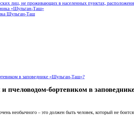
еских лиц, не проживающих в населенных пунктах, расположенн
едника «Шульган-Таш»
ика Шульган-Таш
ртевиком в заповеднике «Шульган-Таш»?
м и пчеловодом-бортевиком в заповедни
ень необычного – это должен быть человек, который не боится п