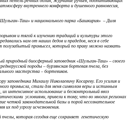
анных петель речных долин, журчание ручьев, подпитывающих
 атмосферу внутреннего комфорта и душевного равновесия,
«Шульган–Таш» и национального парка «Башкирия» – Диля
порывом и тягой к изучению традиций и культуры этого
ередавались нам от наших дедов и прадедов, неся в себе
этот полузабытый промысел, который по праву можно назвать
нный природный биосферный заповедник «Шульган-Таш» – своего
реднерусской породы – бурзянская бортевая пчела, без
ального мастерства – бортевиков.
ру заповедника Михаилу Николаевичу Косареву. Его усилия и
ного промысла, стали для меня символом веры и истинным
, их интенсивное использование и бесконтрольный ввоз
тическими условиями, привели к тому, что во многих регионах
е четкой законодательной базы и порой несознательное
 их под угрозу исчезновения.
й пчелы, которая сегодня еще сохраняет генетическую