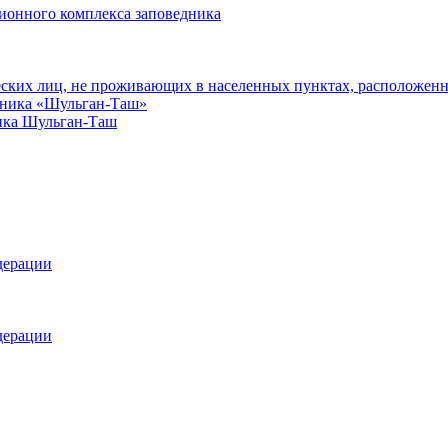
ионного комплекса заповедника
еских лиц, не проживающих в населенных пунктах, расположенн
едника «Шульган-Таш»
ика Шульган-Таш
дерации
дерации