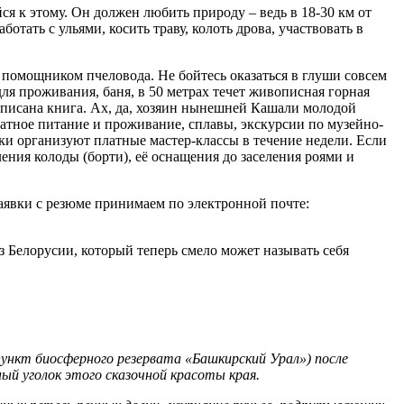
 к этому. Он должен любить природу – ведь в 18-30 км от
тать с ульями, косить траву, колоть дрова, участвовать в
 помощником пчеловода. Не бойтесь оказаться в глуши совсем
ля проживания, баня, в 50 метрах течет живописная горная
аписана книга. Ах, да, хозяин нынешней Кашали молодой
атное питание и проживание, сплавы, экскурсии по музейно-
ики организуют платные мастер-классы в течение недели. Если
ения колоды (борти), её оснащения до заселения роями и
аявки с резюме принимаем по электронной почте:
 Белорусии, который теперь смело может называть себя
пункт биосферного резервата «Башкирский Урал») после
й уголок этого сказочной красоты края.