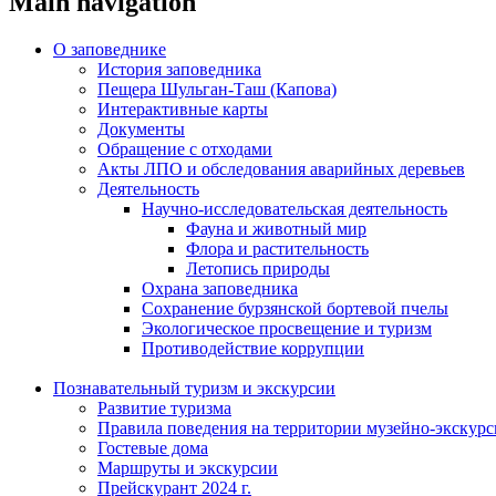
Main navigation
О заповеднике
История заповедника
Пещера Шульган-Таш (Капова)
Интерактивные карты
Документы
Обращение с отходами
Акты ЛПО и обследования аварийных деревьев
Деятельность
Научно-исследовательская деятельность
Фауна и животный мир
Флора и растительность
Летопись природы
Охрана заповедника
Сохранение бурзянской бортевой пчелы
Экологическое просвещение и туризм
Противодействие коррупции
Познавательный туризм и экскурсии
Развитие туризма
Правила поведения на территории музейно-экскурс
Гостевые дома
Маршруты и экскурсии
Прейскурант 2024 г.