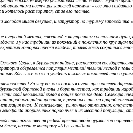
крыты массивом-ковром реликтовых лесов. Извивы глубоко врез
ый ароматами цветущих зарослей черемухи – все это создавало
 и хотелось растворится, став его частью.
 молодая милая девушка, инструктор по туризму заповедника 
е очередной мечты, связанной с внутренним состоянием души, 
огда-то и у нас традиции из поколений в поколения по крупицам п
, секретами которых предки владели, только здесь сохранился 
ти Южного Урала, в Бурзянском районе, расположен государстве
ерритории сберегается популяция местной темной лесной пчелы с
язанные. Здесь же можно увидеть и живых носителей этого уник
 пчеловодства! За эту возможность я очень признателен директо
бурзянской бортевой пчелы и бортничества, как традиции народ
ти свой небольшой вклад в общее полезное дело. Селекция пчел
на породного районирования, в регионы с иными природно-клима
метизация пчел. К сожалению, рыночные отношения, отсутстви
нофонда аборигенных пород пчел и их местной популяции, ставя
едствия исчезновения редкой «реликтовой» бурзянской бортево
ы Земля, название которому «Шульган-Таш».