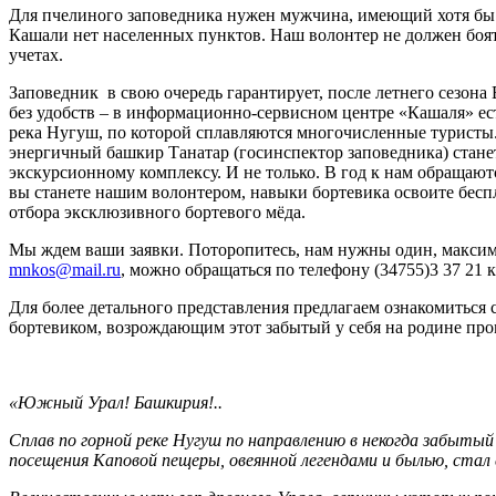
Для пчелиного заповедника нужен мужчина, имеющий хотя бы н
Кашали нет населенных пунктов. Наш волонтер не должен боятся
учетах.
Заповедник в свою очередь гарантирует, после летнего сезона
без удобств – в информационно-сервисном центре «Кашаля» ест
река Нугуш, по которой сплавляются многочисленные туристы.
энергичный башкир Танатар (госинспектор заповедника) стане
экскурсионному комплексу. И не только. В год к нам обращают
вы станете нашим волонтером, навыки бортевика освоите беспла
отбора эксклюзивного бортевого мёда.
Мы ждем ваши заявки. Поторопитесь, нам нужны один, максим
mnkos
@
mail
.
ru
, можно обращаться по телефону (34755)3 37 21
Для более детального представления предлагаем ознакомиться 
бортевиком, возрождающим этот забытый у себя на родине про
«Южный Урал! Башкирия!..
Сплав по горной реке Нугуш по направлению в некогда забыты
посещения Каповой пещеры, овеянной легендами и былью, ста