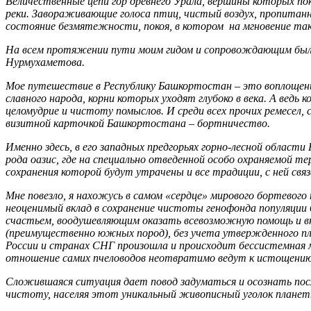
Величественные цепи гор древнего Урала, вершины которых по
реки. Завораживающие голоса птиц, чистый воздух, пропитанн
состояние безмятежности, покоя, в котором на мгновение так
На всем протяжении пути моим гидом и сопровождающим была
Нурмухаметова.
Мое путешествие в Республику Башкортостан – это воплощени
славного народа, корни которых уходят глубоко в века. А ведь к
целомудрие и чистоту помыслов. И среди всех прочих ремесел
визитной карточкой Башкортостана – бортничество.
Именно здесь, в его западных предгорьях горно-лесной облас
рода оазис, где на специально отведенной особо охраняемой т
сохранения которой будут утрачены и все традиции, с ней св
Мне повезло, я нахожусь в самом «сердце» мирового бортевого
неоценимый вклад в сохранение чистоты генофонда популяции 
счастьем, воодушевляющим оказать всевозможную помощь и внес
(преимущественно южных пород), без учета утвержденного пла
России и странах СНГ произошла и происходит бессистемная 
отношение самих пчеловодов неотвратимо ведут к истощению ге
Сложившаяся ситуация дает повод задуматься и осознать посл
чистоту, населяя этот уникальный живописный уголок планет