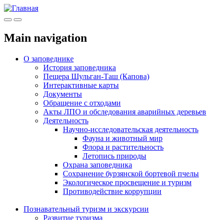
Меню
Инфо
Main navigation
О заповеднике
История заповедника
Пещера Шульган-Таш (Капова)
Интерактивные карты
Документы
Обращение с отходами
Акты ЛПО и обследования аварийных деревьев
Деятельность
Научно-исследовательская деятельность
Фауна и животный мир
Флора и растительность
Летопись природы
Охрана заповедника
Сохранение бурзянской бортевой пчелы
Экологическое просвещение и туризм
Противодействие коррупции
Познавательный туризм и экскурсии
Развитие туризма