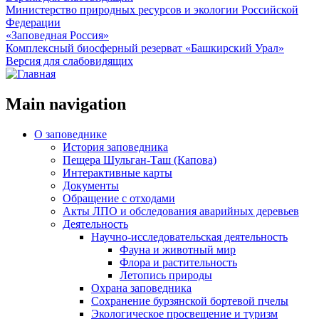
Министерство природных ресурсов и экологии Российской
Федерации
«Заповедная Россия»
Комплексный биосферный резерват «Башкирский Урал»
Версия для слабовидящих
Main navigation
О заповеднике
История заповедника
Пещера Шульган-Таш (Капова)
Интерактивные карты
Документы
Обращение с отходами
Акты ЛПО и обследования аварийных деревьев
Деятельность
Научно-исследовательская деятельность
Фауна и животный мир
Флора и растительность
Летопись природы
Охрана заповедника
Сохранение бурзянской бортевой пчелы
Экологическое просвещение и туризм