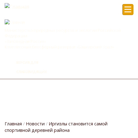
Мен
Министерство природных ресурсов и экологии Российской
Федерации
«Заповедная Россия»
Комплексный биосферный резерват «Башкирский Урал»
ВЕРСИЯ ДЛЯ
СЛАБОВИДЯЩИХ
Главная
Новости
Иргизлы становится самой
спортивной деревней района