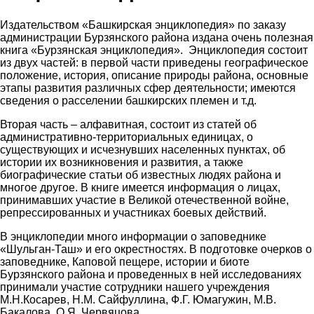
Издательством «Башкирская энциклопедия» по заказу
администрации Бурзянского района издана очень полезная
книга «Бурзянская энциклопедия». Энциклопедия состоит
из двух частей: в первой части приведены географическое
положение, история, описание природы района, основные
этапы развития различных сфер деятельности; имеются
сведения о расселении башкирских племен и т.д.
Вторая часть – алфавитная, состоит из статей об
административно-территориальных единицах, о
существующих и исчезнувших населенных пунктах, об
истории их возникновения и развития, а также
биографические статьи об известных людях района и
многое другое. В книге имеется информация о лицах,
принимавших участие в Великой отечественной войне,
репрессированных и участниках боевых действий.
В энциклопедии много информации о заповеднике
«Шульган-Таш» и его окрестностях. В подготовке очерков о
заповеднике, Каповой пещере, истории и биоте
Бурзянского района и проведенных в ней исследованиях
принимали участие сотрудники нашего учреждения
М.Н.Косарев, Н.М. Сайфуллина, Ф.Г. Юмагужин, М.В.
Бакалова, О.Я. Червяцова.