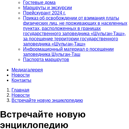
Гостевые дома
Маршруты и экскурсии
Прейскурант 2024 г.
Приказ об освобождении от взимания платы
физических лиц, не проживающих в населенных
пунктах, расположенных в границах
государственного заповедника «Шульган-Таш»,
за посещение территории государственного
заповедника «Шульган-Таш»
Информационный материал о посещении
заповедника Шульган-Таш
Паспорта маршрутов
Медиагалерея
Новости
Контакты
Главная
Новости
Строка
Встречайте новую энциклопедию
навигации
Встречайте новую
энциклопедию