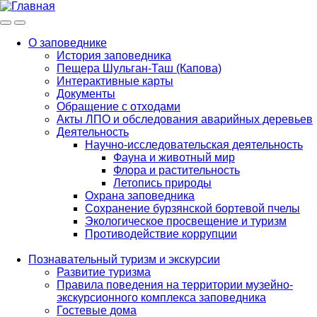
Меню
Инфо
О заповеднике
История заповедника
Main
Пещера Шульган-Таш (Капова)
navigation
Интерактивные карты
Документы
Обращение с отходами
Акты ЛПО и обследования аварийных деревьев
Деятельность
Научно-исследовательская деятельность
Фауна и животный мир
Флора и растительность
Летопись природы
Охрана заповедника
Сохранение бурзянской бортевой пчелы
Экологическое просвещение и туризм
Противодействие коррупции
Познавательный туризм и экскурсии
Развитие туризма
Правила поведения на территории музейно-
экскурсионного комплекса заповедника
Гостевые дома