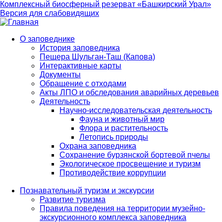
Комплексный биосферный резерват «Башкирский Урал»
Версия для слабовидящих
О заповеднике
История заповедника
Main
Пещера Шульган-Таш (Капова)
navigation
Интерактивные карты
Документы
Обращение с отходами
Акты ЛПО и обследования аварийных деревьев
Деятельность
Научно-исследовательская деятельность
Фауна и животный мир
Флора и растительность
Летопись природы
Охрана заповедника
Сохранение бурзянской бортевой пчелы
Экологическое просвещение и туризм
Противодействие коррупции
Познавательный туризм и экскурсии
Развитие туризма
Правила поведения на территории музейно-
экскурсионного комплекса заповедника