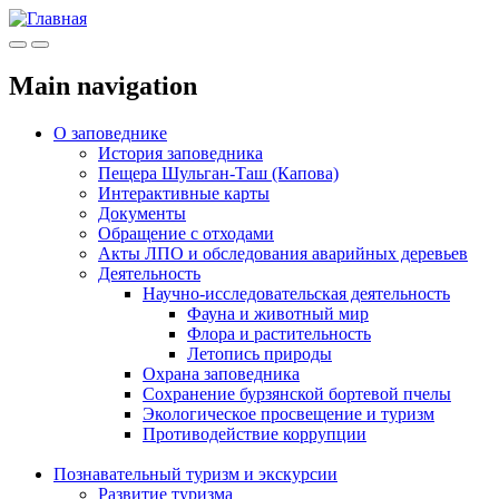
Меню
Инфо
Main navigation
О заповеднике
История заповедника
Пещера Шульган-Таш (Капова)
Интерактивные карты
Документы
Обращение с отходами
Акты ЛПО и обследования аварийных деревьев
Деятельность
Научно-исследовательская деятельность
Фауна и животный мир
Флора и растительность
Летопись природы
Охрана заповедника
Сохранение бурзянской бортевой пчелы
Экологическое просвещение и туризм
Противодействие коррупции
Познавательный туризм и экскурсии
Развитие туризма