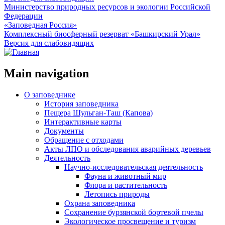
Министерство природных ресурсов и экологии Российской
Федерации
«Заповедная Россия»
Комплексный биосферный резерват «Башкирский Урал»
Версия для слабовидящих
Main navigation
О заповеднике
История заповедника
Пещера Шульган-Таш (Капова)
Интерактивные карты
Документы
Обращение с отходами
Акты ЛПО и обследования аварийных деревьев
Деятельность
Научно-исследовательская деятельность
Фауна и животный мир
Флора и растительность
Летопись природы
Охрана заповедника
Сохранение бурзянской бортевой пчелы
Экологическое просвещение и туризм