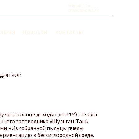
ВЕРСИЯ ДЛЯ
СЛАБОВИДЯЩИХ
ЛЕРЕЯ
НОВОСТИ
КОНТАКТЫ
 для пчел?
уха на солнце доходит до +15ºС. Пчелы
венного заповедника «Шульган-Таш»
ми: «Из собранной пыльцы пчелы
 ферментацию в бескислородной среде.