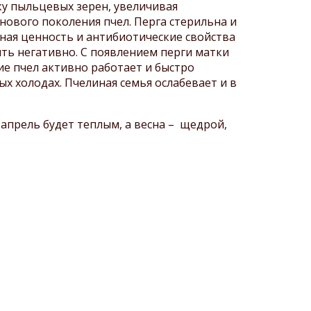
ку пыльцевых зерен, увеличивая
нового поколения пчел. Перга стерильна и
ная ценность и антибиотические свойства
ять негативно. С появлением перги матки
е пчел активно работает и быстро
х холодах. Пчелиная семья ослабевает и в
 апрель будет теплым, а весна – щедрой,