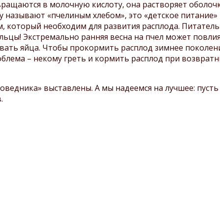
посещении заповедника
евращаются в молочную кислоту, она растворяет оболоч
Охрана заповедника
Шульган-Таш
му называют «пчелиным хлебом», это «детское питание» 
Сохранение бурзянской
, который необходим для развития расплода. Питатель
Паспорта маршрутов
бортевой пчелы
пыльцы! Экстремально ранняя весна на пчел может повли
Экологическое
вать яйца. Чтобы прокормить расплод зимнее поколени
просвещение и туризм
блема – некому греть и кормить расплод при возвратны
Противодействие
коррупции
поведника» выставлены. А мы надеемся на лучшее: пусть
в.