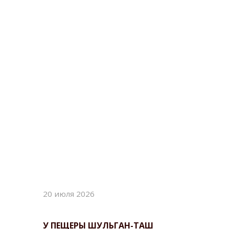
20 июля 2026
20 июля 
У ПЕЩЕРЫ ШУЛЬГАН-ТАШ
НАШ ВЕТ