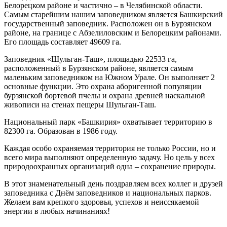
Белорецком районе и частично – в Челябинской области.
Самым старейшим нашим заповедником является Башкирский
государственный заповедник. Расположен он в Бурзянском
районе, на границе с Абзелиловским и Белорецким районами.
Его площадь составляет 49609 га.
Заповедник «Шульган-Таш», площадью 22533 га,
расположенный в Бурзянском районе, является самым
маленьким заповедником на Южном Урале. Он выполняет 2
основные функции. Это охрана аборигенной популяции
бурзянской бортевой пчелы и охрана древней наскальной
живописи на стенах пещеры Шульган-Таш.
Национальный парк «Башкирия» охватывает территорию в
82300 га. Образован в 1986 году.
Каждая особо охраняемая территория не только России, но и
всего мира выполняют определенную задачу. Но цель у всех
природоохранных организаций одна – сохранение природы.
В этот знаменательный день поздравляем всех коллег и друзей
заповедника с Днём заповедников и национальных парков.
Желаем вам крепкого здоровья, успехов и неиссякаемой
энергии в любых начинаниях!