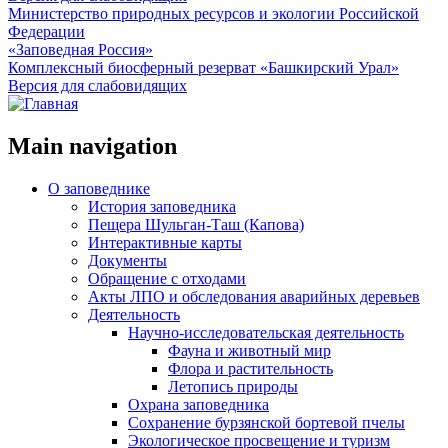
Министерство природных ресурсов и экологии Российской
Федерации
«Заповедная Россия»
Комплексный биосферный резерват «Башкирский Урал»
Версия для слабовидящих
Main navigation
О заповеднике
История заповедника
Пещера Шульган-Таш (Капова)
Интерактивные карты
Документы
Обращение с отходами
Акты ЛПО и обследования аварийных деревьев
Деятельность
Научно-исследовательская деятельность
Фауна и животный мир
Флора и растительность
Летопись природы
Охрана заповедника
Сохранение бурзянской бортевой пчелы
Экологическое просвещение и туризм