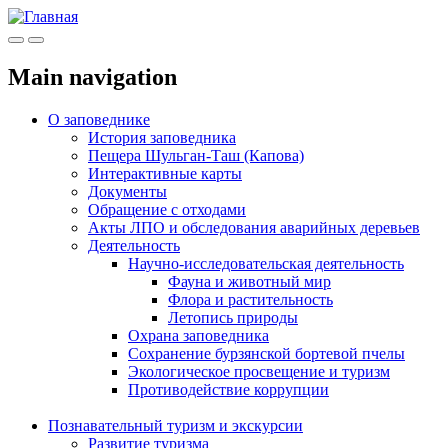
Меню
Инфо
Main navigation
О заповеднике
История заповедника
Пещера Шульган-Таш (Капова)
Интерактивные карты
Документы
Обращение с отходами
Акты ЛПО и обследования аварийных деревьев
Деятельность
Научно-исследовательская деятельность
Фауна и животный мир
Флора и растительность
Летопись природы
Охрана заповедника
Сохранение бурзянской бортевой пчелы
Экологическое просвещение и туризм
Противодействие коррупции
Познавательный туризм и экскурсии
Развитие туризма