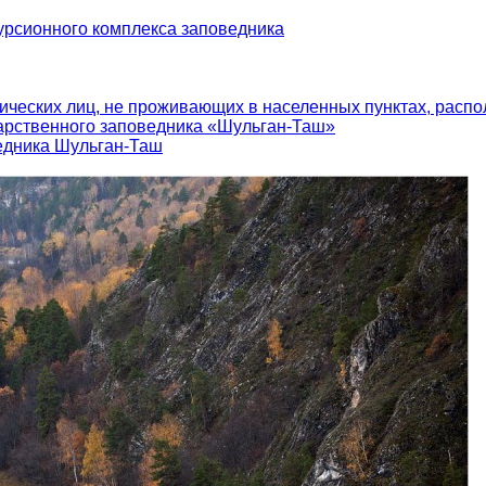
урсионного комплекса заповедника
ических лиц, не проживающих в населенных пунктах, распо
арственного заповедника «Шульган-Таш»
едника Шульган-Таш