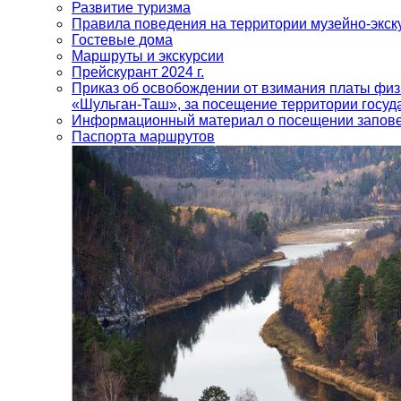
Развитие туризма
Правила поведения на территории музейно-экск
Гостевые дома
Маршруты и экскурсии
Прейскурант 2024 г.
Приказ об освобождении от взимания платы физ
«Шульган-Таш», за посещение территории госуд
Информационный материал о посещении запов
Паспорта маршрутов