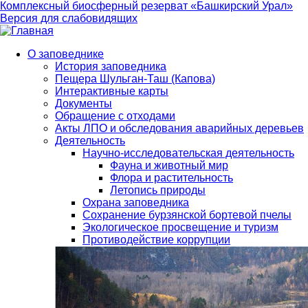
Комплексный биосферный резерват «Башкирский Урал»
Версия для слабовидящих
О заповеднике
История заповедника
Main
Пещера Шульган-Таш (Капова)
navigation
Интерактивные карты
Документы
Обращение с отходами
Акты ЛПО и обследования аварийных деревьев
Деятельность
Научно-исследовательская деятельность
Фауна и животный мир
Флора и растительность
Летопись природы
Охрана заповедника
Сохранение бурзянской бортевой пчелы
Экологическое просвещение и туризм
Противодействие коррупции