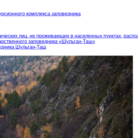
урсионного комплекса заповедника
ических лиц, не проживающих в населенных пунктах, распо
арственного заповедника «Шульган-Таш»
едника Шульган-Таш