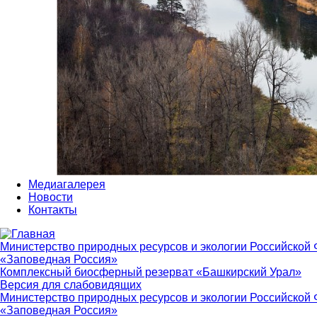
Медиагалерея
Новости
Контакты
Министерство природных ресурсов и экологии Российской
«Заповедная Россия»
Комплексный биосферный резерват «Башкирский Урал»
Версия для слабовидящих
Министерство природных ресурсов и экологии Российской
«Заповедная Россия»