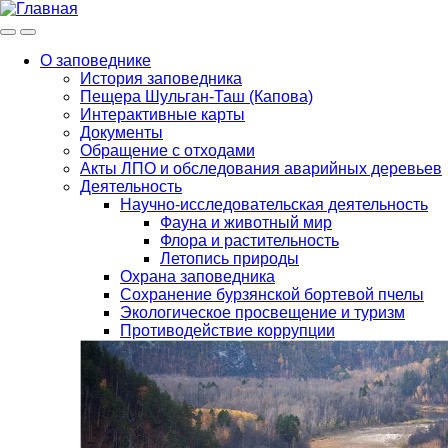
Меню
Инфо
О заповеднике
История заповедника
Main
Пещера Шульган-Таш (Капова)
navigation
Интерактивные карты
Документы
Обращение с отходами
Акты ЛПО и обследования аварийных деревьев
Деятельность
Научно-исследовательская деятельность
Фауна и животный мир
Флора и растительность
Летопись природы
Охрана заповедника
Сохранение бурзянской бортевой пчелы
Экологическое просвещение и туризм
Противодействие коррупции