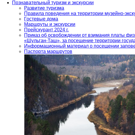
Познавательный туризм и экскурсии
Развитие туризма
Правила поведения на территории музейно-экск
Гостевые дома
Маршруты и экскурсии
Прейскурант 2024 г.
Приказ об освобождении от взимания платы физ
«Шульган-Таш», за посещение территории госуд
Информационный материал о посещении запов
Паспорта маршрутов