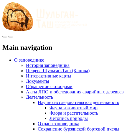
Меню
Инфо
Main navigation
О заповеднике
История заповедника
Пещера Шульган-Таш (Капова)
Интерактивные карты
Документы
Обращение с отходами
Акты ЛПО и обследования аварийных деревьев
Деятельность
Научно-исследовательская деятельность
Фауна и животный мир
Флора и растительность
Летопись природы
Охрана заповедника
Сохранение бурзянской бортевой пчелы