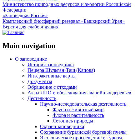
Министерство природных ресурсов и экологии Российской
Федерации
«Заповедная Россия»
Комплексный биосферный резерват «Башкирский Урал»
Версия для слабовидящих
Main navigation
О заповеднике
История заповедника
Пещера Шульган-Таш (Капова)
Интерактивные карты
Документы
Обращение с отходами
Акты ЛПО и обследования аварийных деревьев
Деятельность
Научно-исследовательская деятельность
Фауна и животный мир
Флора и растительность
Летопись природы
Охрана заповедника
Сохранение бурзянской бортевой пчелы
Экологическое просвещение и туризм