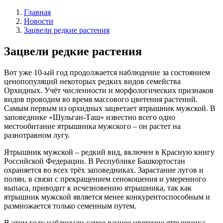
Главная
Новости
Зацвели редкие растения
Зацвели редкие растения
Вот уже 10-ый год продолжается наблюдение за состоянием
ценопопуляций некоторых редких видов семейства
Орхидных. Учёт численности и морфологических признаков
видов проводим во время массового цветения растений.
Самым первым из орхидных зацветает ятрышник мужской. В
заповеднике «Шульган-Таш» известно всего одно
местообитание ятрышника мужского – он растет на
разнотравном лугу.
Ятрышник мужской – редкий вид, включен в Красную книгу
Российской Федерации. В Республике Башкортостан
охраняется во всех трёх заповедниках. Зарастание лугов и
полян, в связи с прекращением сенокошения и умеренного
выпаса, приводит к исчезновению ятрышника, так как
ятрышник мужской является менее конкурентоспособным и
размножается только семенным путем.
В этом году наблюдали самое раннее цветение ятрышника