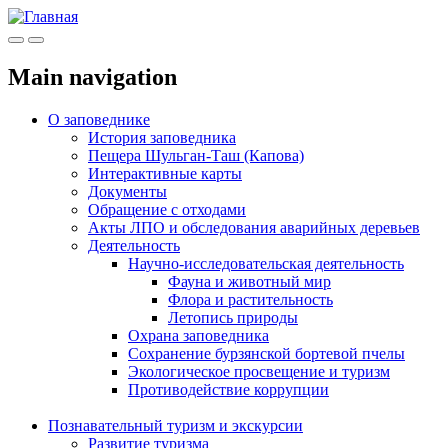
Меню
Инфо
Main navigation
О заповеднике
История заповедника
Пещера Шульган-Таш (Капова)
Интерактивные карты
Документы
Обращение с отходами
Акты ЛПО и обследования аварийных деревьев
Деятельность
Научно-исследовательская деятельность
Фауна и животный мир
Флора и растительность
Летопись природы
Охрана заповедника
Сохранение бурзянской бортевой пчелы
Экологическое просвещение и туризм
Противодействие коррупции
Познавательный туризм и экскурсии
Развитие туризма