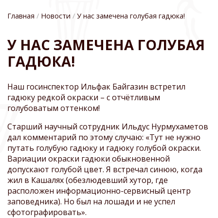
Главная
Новости
У нас замечена голубая гадюка!
СТРОКА
У НАС ЗАМЕЧЕНА ГОЛУБАЯ
НАВИГАЦИИ
ГАДЮКА!
Наш госинспектор Ильфак Байгазин встретил
гадюку редкой окраски – с отчётливым
голубоватым оттенком!
Старший научный сотрудник Ильдус Нурмухаметов
дал комментарий по этому случаю: «Тут не нужно
путать голубую гадюку и гадюку голубой окраски.
Вариации окраски гадюки обыкновенной
допускают голубой цвет. Я встречал синюю, когда
жил в Кашалях (обезлюдевший хутор, где
расположен информационно-сервисный центр
заповедника). Но был на лошади и не успел
сфотографировать».