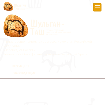
Мен
Министерство природных ресурсов и экологии Российской
Федерации
«Заповедная Россия»
Комплексный биосферный резерват «Башкирский Урал»
ВЕРСИЯ ДЛЯ
СЛАБОВИДЯЩИХ