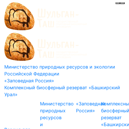
Инф
Ме
Министерство природных ресурсов и экологии
Российской Федерации
«Заповедная Россия»
Комплексный биосферный резерват «Башкирский
Урал»
Министерство
«Заповедная
Комплексн
природных
Россия»
биосферны
ресурсов
резерват
и
«Башкирск