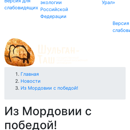
Версия для
экологии
Урал»
слабовидящих
Российской
Федерации
Версия
слабов
Строка
Главная
Новости
навигации
Из Мордовии с победой!
Из Мордовии с
победой!