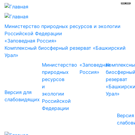
Инф
Ме
Министерство природных ресурсов и экологии
Российской Федерации
«Заповедная Россия»
Комплексный биосферный резерват «Башкирский
Урал»
Министерство
«Заповедная
Комплексн
природных
Россия»
биосферны
ресурсов
резерват
и
«Башкирск
Версия для
экологии
Урал»
слабовидящих
Российской
Федерации
Версия
слабов