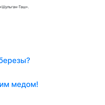
«Шульган-Таш».
 березы?
им медом!