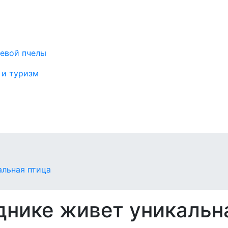
тевой пчелы
 и туризм
и
альная птица
днике живет уникальн