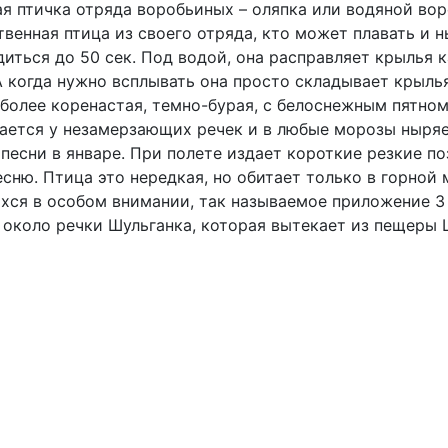
я птичка отряда воробьиных – оляпка или водяной во
енная птица из своего отряда, кто может плавать и н
иться до 50 сек. Под водой, она расправляет крылья к
А когда нужно всплывать она просто складывает крылья
более коренастая, темно-бурая, с белоснежным пятном н
стается у незамерзающих речек и в любые морозы ныряе
песни в январе. При полете издает короткие резкие поз
ню. Птица это нередкая, но обитает только в горной 
хся в особом внимании, так называемое приложение 3
около речки Шульганка, которая вытекает из пещеры 