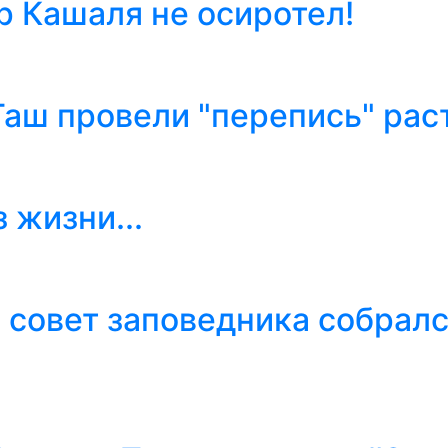
 Кашаля не осиротел!
аш провели "перепись" рас
 жизни...
 совет заповедника собрал