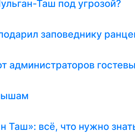
льган-Таш под угрозой?
подарил заповеднику ранц
т администраторов гостев
алышам
 Таш»: всё, что нужно знат