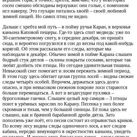
сосен смешно обглоданы верхушки: они голые, с помпоном
игл наверху. Это глухари питались хвоёй – своей любимой
зимней пищей. Но самих птиц не видно.
Дальше с хребта мой путь – в пойму ручья Каран, в верховья
каньона Каповой пещеры. Где-то здесь спит медведь: уже по
30-сантиметровому снегу, в середине декабря, он пришёл
сюда, и вероятно погрузился в сон до весны под какой-нибудь
корягой. Об этом рассказали его следы, которые мы
наблюдали в декабре. Обычно зимой в пойме Карана слышен
бодрый стук дятлов – склоны покрыты соснами, которые так
любят долбить эти птицы. Но сегодня удивительная тишина.
Невысокий снег помогает и лосям пережить зимний период.
В этом году здесь обитает целая группа лосей – видны свежие
следы четырёх особей. Впрочем, держаться здесь долго
опасно, и при невысоком снежном покрове лоси стараются
больше перемещаться. А вот и вездесущие пухляки –
буроголовые гаички. Слышен целый хор самцов – 3 птицы
поют в урёмных зарослях по Карану. Песенка у них более
скромная и тихая, чем у большой синицы. Её пока здесь не
слышно, как и брачной барабанной дроби дятла. Зато
поползень уже поёт, его песня состоит из отрывистых криков.
По всему лесу видны следы одиночного лося, а вот следов
кабана, нередко зимующего в окрестностях каньона, увидеть
не удалось. И лисица здесь бегала уже давно – следы старые.