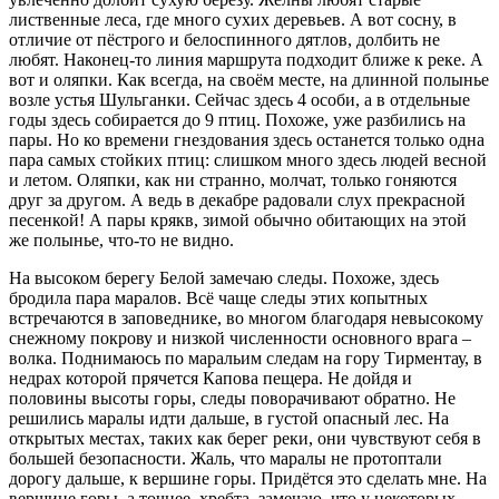
лиственные леса, где много сухих деревьев. А вот сосну, в
отличие от пёстрого и белоспинного дятлов, долбить не
любят. Наконец-то линия маршрута подходит ближе к реке. А
вот и оляпки. Как всегда, на своём месте, на длинной полынье
возле устья Шульганки. Сейчас здесь 4 особи, а в отдельные
годы здесь собирается до 9 птиц. Похоже, уже разбились на
пары. Но ко времени гнездования здесь останется только одна
пара самых стойких птиц: слишком много здесь людей весной
и летом. Оляпки, как ни странно, молчат, только гоняются
друг за другом. А ведь в декабре радовали слух прекрасной
песенкой! А пары крякв, зимой обычно обитающих на этой
же полынье, что-то не видно.
На высоком берегу Белой замечаю следы. Похоже, здесь
бродила пара маралов. Всё чаще следы этих копытных
встречаются в заповеднике, во многом благодаря невысокому
снежному покрову и низкой численности основного врага –
волка. Поднимаюсь по маральим следам на гору Тирментау, в
недрах которой прячется Капова пещера. Не дойдя и
половины высоты горы, следы поворачивают обратно. Не
решились маралы идти дальше, в густой опасный лес. На
открытых местах, таких как берег реки, они чувствуют себя в
большей безопасности. Жаль, что маралы не протоптали
дорогу дальше, к вершине горы. Придётся это сделать мне. На
вершине горы, а точнее, хребта, замечаю, что у некоторых