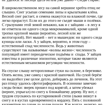
В широколиственном лесу на самой вершине хребта птиц не
слышно. Снег усыпан семенами липы и крылатками клёна.
Весной снег растает, и семена окажутся на влажной почве, где
легко прорастут. Если их до этого не съедят мыши и полёвки.
С грызунами этой зимой неважно, как и с зайцами – в лесу я
не отметила ни одного следа микромаммалий, кроме одной
тропки крупной мыши (вероятно, лесной или же
желтогорлой). Нет мышей – нет и мышеедов: ни одного следа
куницы или ласки. А у зайцев, вероятно, в этом году –
естественный спад численности. Ведь у животных
существуют так называемые «волны жизни»: численность
популяций имеет периодические подъёмы и спады. У зайцев
известны и различные эпизоотии, которые также являются
естественным механизмом регуляции численности.
На спуске слышу неторопливые стуки на склоне, в березняке.
Опять желна, уже самец с красной шапочкой. На сухой берёзе
он выдолбил уже целое дупло, добираясь до личинок. На этот
раз птицу удалось сфотографировать. В осиннике замечаю
следы белки: зверек прошел под корягой, а затем убежал
(вернее, упрыгал) по снегу к ближайшему дереву. Ну вот, с
трудом спускаюсь по кустарниковой степи (лыжи вязнут в
снегу и в кустах одновременно) к кордону. Пять с половиной
километров по горам да долам позади. Как всегда, нелегко, но