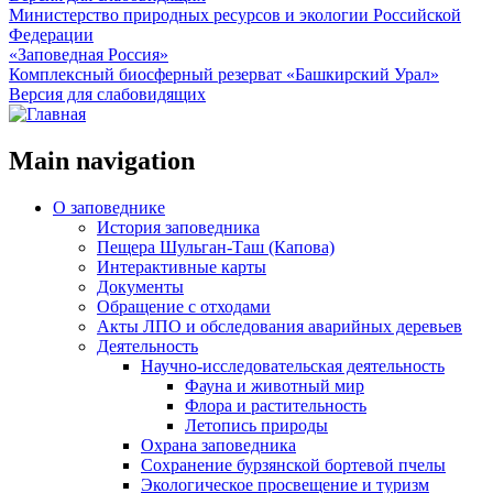
Министерство природных ресурсов и экологии Российской
Федерации
«Заповедная Россия»
Комплексный биосферный резерват «Башкирский Урал»
Версия для слабовидящих
Main navigation
О заповеднике
История заповедника
Пещера Шульган-Таш (Капова)
Интерактивные карты
Документы
Обращение с отходами
Акты ЛПО и обследования аварийных деревьев
Деятельность
Научно-исследовательская деятельность
Фауна и животный мир
Флора и растительность
Летопись природы
Охрана заповедника
Сохранение бурзянской бортевой пчелы
Экологическое просвещение и туризм