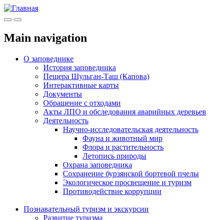
Меню
Инфо
Main navigation
О заповеднике
История заповедника
Пещера Шульган-Таш (Капова)
Интерактивные карты
Документы
Обращение с отходами
Акты ЛПО и обследования аварийных деревьев
Деятельность
Научно-исследовательская деятельность
Фауна и животный мир
Флора и растительность
Летопись природы
Охрана заповедника
Сохранение бурзянской бортевой пчелы
Экологическое просвещение и туризм
Противодействие коррупции
Познавательный туризм и экскурсии
Развитие туризма