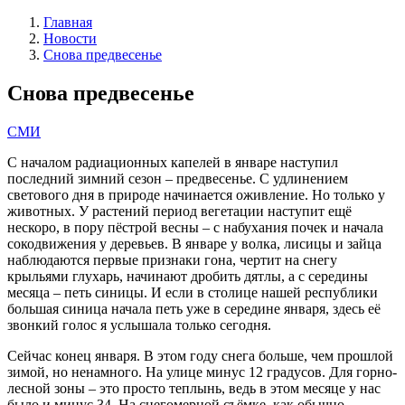
Главная
Новости
Снова предвесенье
Снова предвесенье
СМИ
С началом радиационных капелей в январе наступил
последний зимний сезон – предвесенье. С удлинением
светового дня в природе начинается оживление. Но только у
животных. У растений период вегетации наступит ещё
нескоро, в пору пёстрой весны – с набухания почек и начала
сокодвижения у деревьев. В январе у волка, лисицы и зайца
наблюдаются первые признаки гона, чертит на снегу
крыльями глухарь, начинают дробить дятлы, а с середины
месяца – петь синицы. И если в столице нашей республики
большая синица начала петь уже в середине января, здесь её
звонкий голос я услышала только сегодня.
Сейчас конец января. В этом году снега больше, чем прошлой
зимой, но ненамного. На улице минус 12 градусов. Для горно-
лесной зоны – это просто теплынь, ведь в этом месяце у нас
было и минус 34. На снегомерной съёмке, как обычно,