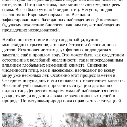
интересно. Птиц посчитала, показания со снегомерных реек
сняла. Всего было учтено 9 видов птиц. Негусто, но для
«галопом по Европам» нормально. Все наши
зафиксированные в базе данных наблюдения ещё послужат
будущему поколению биологов, как нам служат наблюдения
предыдущих исследователей.
Необычно отсутствие в лесу следов зайца, куницы,
мышевидных грызунов, а также пёстрого и белоспинного
дятлов. Исчезновение этих двух фоновых видов дятла я
заметила ещё в прошлом году. Это может быть как следствием
естественных колебаний численности, так и опосредованным
влиянием глобальных изменений климата. Снижение
численности птиц, как и насекомых, наблюдают по всему
миру уже несколько лет. Особенно этот процесс заметен в
Северном полушарии, и его связывают с изменением климата.
Весенний учёт поможет прояснить ситуацию для наших
видов птиц. Депрессия микромаммалий наблюдается почти
двадцать лет, а ведь они – важное звено пищевых цепей в
природе. Но матушка-природа пока справляется с ситуацией.