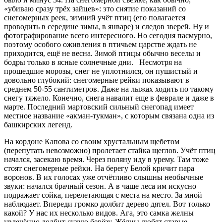
«убиваю сразу трёх зайцев»: это снятие показаний со
снегомерных реек, зимний учёт птиц (его полагается
проводить в середине зимы, в январе) и следов зверей. Ну и
фотографирование всего интересного. Но сегодня пасмурно,
поэтому особого оживления в птичьем царстве ждать не
приходится, ещё не весна. Зимой птицы обычно веселы и
бодры только в ясные солнечные дни. Несмотря на
прошедшие морозы, снег не уплотнился, он пушистый и
довольно глубокий: снегомерные рейки показывают в
среднем 50-55 сантиметров. Даже на лыжах ходить по такому
снегу тяжело. Конечно, снега навалит еще в феврале и даже в
марте. Последний мартовский сильный снегопад имеет
местное название «акман-тукман», с которым связана одна из
башкирских легенд.
На кордоне Капова со своим хрустальным щебетом
(перепутать невозможно) пролетает стайка щеглов. Учёт птиц
начался, засекаю время. Через поляну иду в урему. Там тоже
стоят снегомерные рейки. На берегу Белой кричит пара
воронов. В их голосах уже отчётливо слышны необычные
звуки: начался брачный сезон. А в чаще леса им искусно
подражает сойка, перелетающая с места на место. За мной
наблюдает. Впереди громко долбит дерево дятел. Вот только
какой? У нас их несколько видов. Ага, это самка желны
увлечённо долбит сухую берёзу. Жёлны любят старые