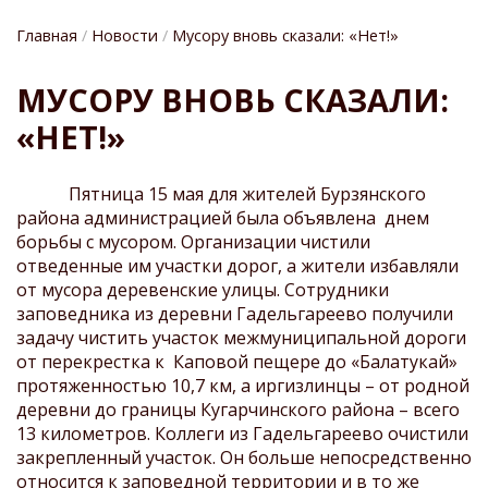
Главная
Новости
Мусору вновь сказали: «Нет!»
СТРОКА
МУСОРУ ВНОВЬ СКАЗАЛИ:
НАВИГАЦИИ
«НЕТ!»
Пятница 15 мая для жителей Бурзянского
района администрацией была объявлена днем
борьбы с мусором. Организации чистили
отведенные им участки дорог, а жители избавляли
от мусора деревенские улицы. Сотрудники
заповедника из деревни Гадельгареево получили
задачу чистить участок межмуниципальной дороги
от перекрестка к Каповой пещере до «Балатукай»
протяженностью 10,7 км, а иргизлинцы – от родной
деревни до границы Кугарчинского района – всего
13 километров. Коллеги из Гадельгареево очистили
закрепленный участок. Он больше непосредственно
относится к заповедной территории и в то же