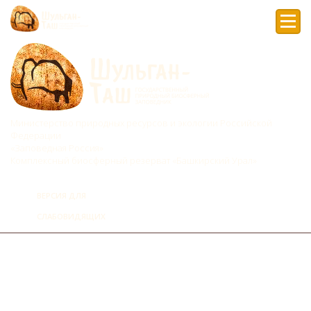
Мен
Министерство природных ресурсов и экологии Российской
Федерации
«Заповедная Россия»
Комплексный биосферный резерват «Башкирский Урал»
ВЕРСИЯ ДЛЯ
СЛАБОВИДЯЩИХ