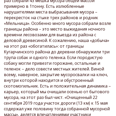
раз собрали 43 мешка мусора общей массой
примерно в 1тонну. Есть излюбленные
нарушителями места выбрасывания мусора –
перекресток на стыке трех районов и родник
«Мельница». Особенно много мусора собрали возле
границы района – это место выжидания ночного
времени лесовозами для выезда из района с
деловой древесиной. К сожалению, наша «добыча»
на этот раз «обогатилась»: от границы
Кугарчинского района до деревни обнаружили три
трупа собак и одного теленка. Если породистую
собаку могли привезти горожане, остальные и
теленок – дело совести местных жителей. Виной
всему, наверное, закрытие мусоросвалки на ключ,
внутри которой находится и обустроенный
скотомогильник. Есть и положительная динамика ­–
карьер, который мы очищали осенью от бытового
мусора, на этот раз был чист. «Очищенный 22
сентября 2019 года участок дороги (13 км) к 15 мая
содержал уже половину тогда собранной мусорной
массы», делятся впечатлениями участники