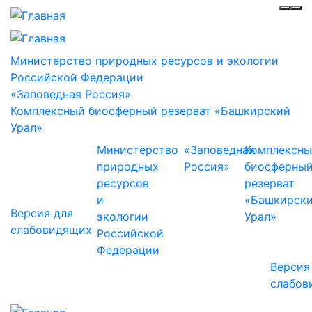
Инф
Ме
Министерство природных ресурсов и экологии
Российской Федерации
«Заповедная Россия»
Комплексный биосферный резерват «Башкирский
Урал»
Министерство
«Заповедная
Комплексн
природных
Россия»
биосферны
ресурсов
резерват
и
«Башкирск
Версия для
экологии
Урал»
слабовидящих
Российской
Федерации
Версия
слабов