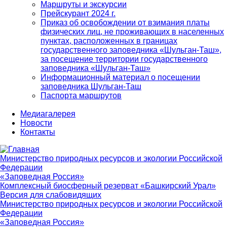
Маршруты и экскурсии
Прейскурант 2024 г.
Приказ об освобождении от взимания платы
физических лиц, не проживающих в населенных
пунктах, расположенных в границах
государственного заповедника «Шульган-Таш»,
за посещение территории государственного
заповедника «Шульган-Таш»
Информационный материал о посещении
заповедника Шульган-Таш
Паспорта маршрутов
Медиагалерея
Новости
Контакты
Министерство природных ресурсов и экологии Российской
Федерации
«Заповедная Россия»
Комплексный биосферный резерват «Башкирский Урал»
Версия для слабовидящих
Министерство природных ресурсов и экологии Российской
Федерации
«Заповедная Россия»