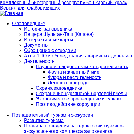
Комплексный биосферный резерват «Башкирский Урал»
Версия для слабовидящих
О заповеднике
История заповедника
Main
Пещера Шульган-Таш (Капова)
navigation
Интерактивные карты
Документы
Обращение с отходами
Акты ЛПО и обследования аварийных деревьев
Деятельность
Научно-исследовательская деятельность
Фауна и животный мир
Флора и растительность
Летопись природы
Охрана заповедника
Сохранение бурзянской бортевой пчелы
Экологическое просвещение и туризм
Противодействие коррупции
Познавательный туризм и экскурсии
Развитие туризма
Правила поведения на территории музейно-
экскурсионного комплекса заповедника