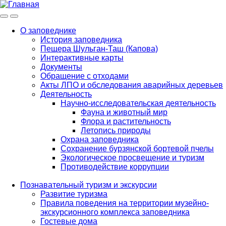
Меню
Инфо
О заповеднике
История заповедника
Main
Пещера Шульган-Таш (Капова)
navigation
Интерактивные карты
Документы
Обращение с отходами
Акты ЛПО и обследования аварийных деревьев
Деятельность
Научно-исследовательская деятельность
Фауна и животный мир
Флора и растительность
Летопись природы
Охрана заповедника
Сохранение бурзянской бортевой пчелы
Экологическое просвещение и туризм
Противодействие коррупции
Познавательный туризм и экскурсии
Развитие туризма
Правила поведения на территории музейно-
экскурсионного комплекса заповедника
Гостевые дома