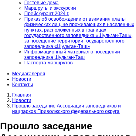
Гостевые дома
Маршруты и экскурсии
Прейскурант 2024 г.
Приказ об освобождении от взимания платы
физических лиц, не проживающих в населенных
пунктах, расположенных в границах
государственного заповедника «Шульган-Таш»,
за посещение территории государственного
заповедника «Шульган-Таш»
Информационный материал о посещении
заповедника Шульган-Таш
Паспорта маршрутов
Медиагалерея
Новости
Контакты
Главная
Новости
Строка
Прошло заседание Ассоциации заповедников и
навигации
нацпарков Приволжского федерального округа
Прошло заседание