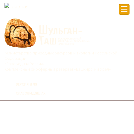
Мен
Министерство природных ресурсов и экологии Российской
Федерации
«Заповедная Россия»
Комплексный биосферный резерват «Башкирский Урал»
ВЕРСИЯ ДЛЯ
СЛАБОВИДЯЩИХ