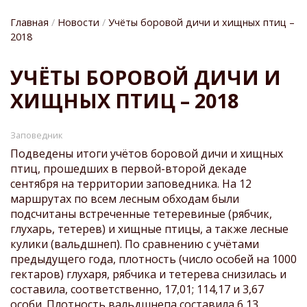
Главная
Новости
Учёты боровой дичи и хищных птиц –
2018
СТРОКА
УЧЁТЫ БОРОВОЙ ДИЧИ И
НАВИГАЦИИ
ХИЩНЫХ ПТИЦ – 2018
Заповедник
Подведены итоги учётов боровой дичи и хищных
птиц, прошедших в первой-второй декаде
сентября на территории заповедника. На 12
маршрутах по всем лесным обходам были
подсчитаны встреченные тетеревиные (рябчик,
глухарь, тетерев) и хищные птицы, а также лесные
кулики (вальдшнеп). По сравнению с учётами
предыдущего года, плотность (число особей на 1000
гектаров) глухаря, рябчика и тетерева снизилась и
составила, соответственно, 17,01; 114,17 и 3,67
особи. Плотность вальдшнепа составила 6,13