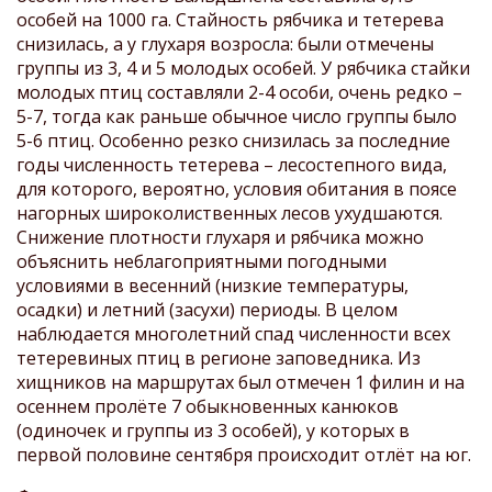
особей на 1000 га. Стайность рябчика и тетерева
снизилась, а у глухаря возросла: были отмечены
группы из 3, 4 и 5 молодых особей. У рябчика стайки
молодых птиц составляли 2-4 особи, очень редко –
5-7, тогда как раньше обычное число группы было
5-6 птиц. Особенно резко снизилась за последние
годы численность тетерева – лесостепного вида,
для которого, вероятно, условия обитания в поясе
нагорных широколиственных лесов ухудшаются.
Снижение плотности глухаря и рябчика можно
объяснить неблагоприятными погодными
условиями в весенний (низкие температуры,
осадки) и летний (засухи) периоды. В целом
наблюдается многолетний спад численности всех
тетеревиных птиц в регионе заповедника. Из
хищников на маршрутах был отмечен 1 филин и на
осеннем пролёте 7 обыкновенных канюков
(одиночек и группы из 3 особей), у которых в
первой половине сентября происходит отлёт на юг.