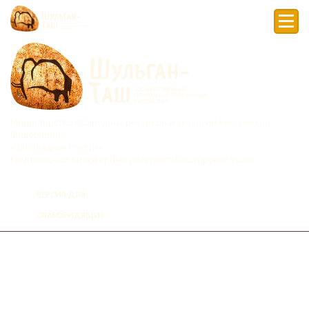
Мен
Министерство природных ресурсов и экологии Российской
Федерации
«Заповедная Россия»
Комплексный биосферный резерват «Башкирский Урал»
ВЕРСИЯ ДЛЯ
СЛАБОВИДЯЩИХ