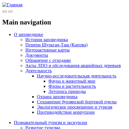
Меню
Инфо
Main navigation
О заповеднике
История заповедника
Пещера Шульган-Таш (Капова)
Интерактивные карты
Документы
Обращение с отходами
Акты ЛПО и обследования аварийных деревьев
Деятельность
Научно-исследовательская деятельность
Фауна и животный мир
Флора и растительность
Летопись природы
Охрана заповедника
Сохранение бурзянской бортевой пчелы
Экологическое просвещение и туризм
Противодействие коррупции
Познавательный туризм и экскурсии
Развитие туризма