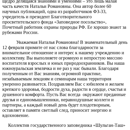
щедро делящаяся знаниями и умениями – это лишь малая
часть качеств Натальи Романовны. Она автор более 60
научных публикаций, одна из разработчиков ФЗ-33,
учредитель и президент Благотворительного
просветительского фонда «Заповедное посольство»,
Почетный работник охраны природы РФ. Ее хорошо знают за
рубежами России.
Уважаемая Наталья Романовна! В знаменательный день
12 февраля примите от нас слова благодарности за
внимательное отношение и интерес к нашему учреждению и
коллективу. Вы выполняете огромную и непростую миссию
воспитателя взрослых и юных природоохранников. Вы наша
южноуральская землячка и не раз у нас бывали. Благодаря
полученным от Вас знаниям, огромной практике,
незабываемым лекциям и семинарам наша территория
уверенно развивается. Поздравляем Вас с юбилеем и желаем
крепкого здоровья, бодрости духа, радости в сердце, счастья и
душевного комфорта. Пусть Вас всегда окружают преданные
друзья и единомышленники, неравнодушные коллеги и
партнеры, а каждый новый день будет плодотворным,
оставляет в памяти светлый след, приносит энергию и
вдохновение.
Коллектив государственного заповедника «Шульган-Таш
»