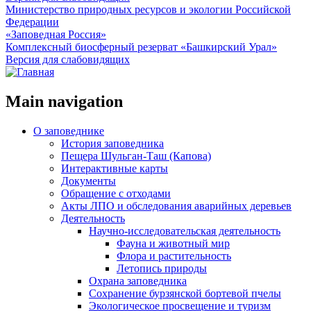
Министерство природных ресурсов и экологии Российской
Федерации
«Заповедная Россия»
Комплексный биосферный резерват «Башкирский Урал»
Версия для слабовидящих
Main navigation
О заповеднике
История заповедника
Пещера Шульган-Таш (Капова)
Интерактивные карты
Документы
Обращение с отходами
Акты ЛПО и обследования аварийных деревьев
Деятельность
Научно-исследовательская деятельность
Фауна и животный мир
Флора и растительность
Летопись природы
Охрана заповедника
Сохранение бурзянской бортевой пчелы
Экологическое просвещение и туризм