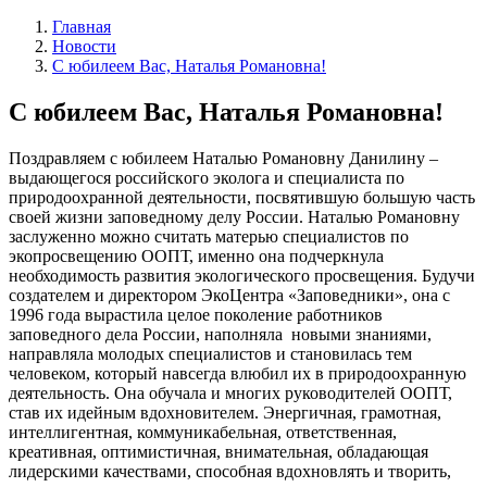
Главная
Новости
С юбилеем Вас, Наталья Романовна!
С юбилеем Вас, Наталья Романовна!
Поздравляем с
юбиле
ем
Наталью Романовну Данилину ­–
выдающ
егося
российск
ого
эколог
а
и специалист
а
по
природоохранной д
еятельности, посвятившую большую часть
своей жизни заповедному делу России. Наталью Романовну
заслуженно можно считать матерью специалистов по
экопросвещению ООПТ, именно она подчеркнула
необходимость развития экологического просвещения. Будучи
создателем и директором ЭкоЦентра
«
Заповедники
», она с
1996 года вырастила целое поколение работников
заповедного дела России, наполняла новыми знаниями,
направляла молодых специалистов и становилась тем
человеком, который навсегда влюбил их в природоохранную
деятельность. Она обучала и многих руководителей ООПТ,
став их идейным вдохновителем. Энергичная, грамотная,
интеллигентная, коммуникабельная, ответственная,
креативная, оптимистичная, внимательная, обладающая
лидерскими качествами, способная вдохновлять и творить,