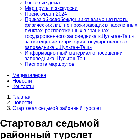
Гостевые дома
Маршруты и экскурсии
Прейскурант 2024 г.
Приказ об освобождении от взимания платы
физических лиц, не проживающих в населенных
пунктах, расположенных в границах
государственного заповедника «Шульган-Таш»,
за посещение территории государственного
заповедника «Шульган-Таш»
Информационный материал о посещении
заповедника Шульган-Таш
Паспорта маршрутов
Медиагалерея
Новости
Контакты
Главная
Новости
Строка
Стартовал седьмой районный турслет
навигации
Стартовал седьмой
районный турслет