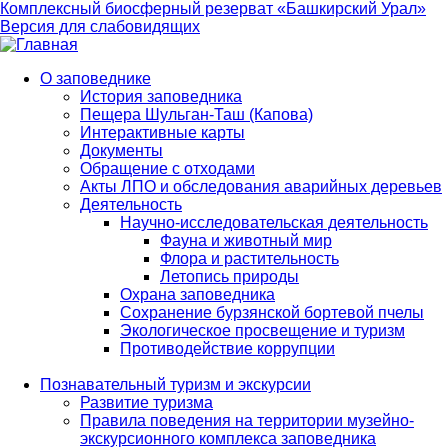
Комплексный биосферный резерват «Башкирский Урал»
Версия для слабовидящих
О заповеднике
История заповедника
Main
Пещера Шульган-Таш (Капова)
navigation
Интерактивные карты
Документы
Обращение с отходами
Акты ЛПО и обследования аварийных деревьев
Деятельность
Научно-исследовательская деятельность
Фауна и животный мир
Флора и растительность
Летопись природы
Охрана заповедника
Сохранение бурзянской бортевой пчелы
Экологическое просвещение и туризм
Противодействие коррупции
Познавательный туризм и экскурсии
Развитие туризма
Правила поведения на территории музейно-
экскурсионного комплекса заповедника