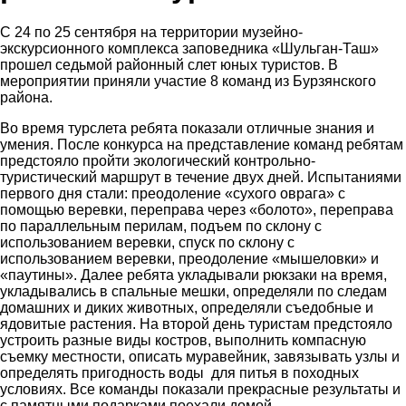
С 24 по 25 сентября на территории музейно-
экскурсионного комплекса заповедника «Шульган-Таш»
прошел седьмой районный слет юных туристов. В
мероприятии приняли участие 8 команд из Бурзянского
района.
Во время турслета ребята показали отличные знания и
умения. После конкурса на представление команд ребятам
предстояло пройти экологический контрольно-
туристический маршрут в течение двух дней. Испытаниями
первого дня стали: преодоление «сухого оврага» с
помощью веревки, переправа через «болото», переправа
по параллельным перилам, подъем по склону с
использованием веревки, спуск по склону с
использованием веревки, преодоление «мышеловки» и
«паутины». Далее ребята укладывали рюкзаки на время,
укладывались в спальные мешки, определяли по следам
домашних и диких животных, определяли съедобные и
ядовитые растения. На второй день туристам предстояло
устроить разные виды костров, выполнить компасную
съемку местности, описать муравейник, завязывать узлы и
определять пригодность воды для питья в походных
условиях. Все команды показали прекрасные результаты и
с памятными подарками поехали домой.