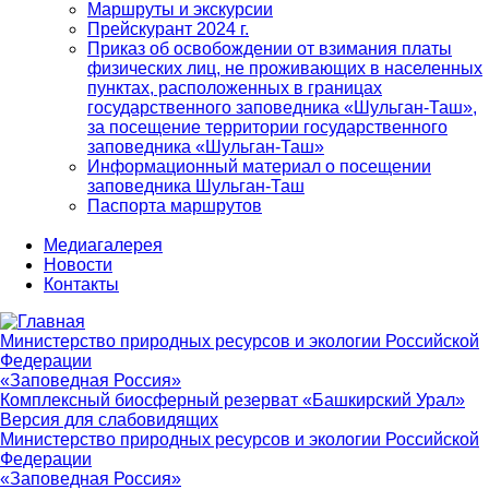
Маршруты и экскурсии
Прейскурант 2024 г.
Приказ об освобождении от взимания платы
физических лиц, не проживающих в населенных
пунктах, расположенных в границах
государственного заповедника «Шульган-Таш»,
за посещение территории государственного
заповедника «Шульган-Таш»
Информационный материал о посещении
заповедника Шульган-Таш
Паспорта маршрутов
Медиагалерея
Новости
Контакты
Министерство природных ресурсов и экологии Российской
Федерации
«Заповедная Россия»
Комплексный биосферный резерват «Башкирский Урал»
Версия для слабовидящих
Министерство природных ресурсов и экологии Российской
Федерации
«Заповедная Россия»