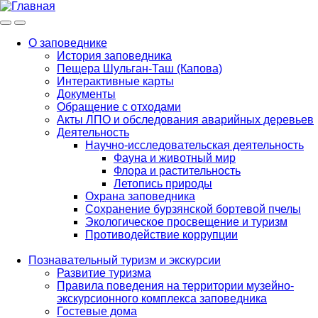
Меню
Инфо
О заповеднике
История заповедника
Main
Пещера Шульган-Таш (Капова)
navigation
Интерактивные карты
Документы
Обращение с отходами
Акты ЛПО и обследования аварийных деревьев
Деятельность
Научно-исследовательская деятельность
Фауна и животный мир
Флора и растительность
Летопись природы
Охрана заповедника
Сохранение бурзянской бортевой пчелы
Экологическое просвещение и туризм
Противодействие коррупции
Познавательный туризм и экскурсии
Развитие туризма
Правила поведения на территории музейно-
экскурсионного комплекса заповедника
Гостевые дома