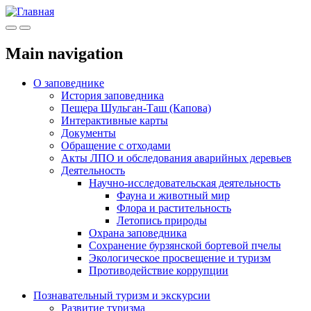
Меню
Инфо
Main navigation
О заповеднике
История заповедника
Пещера Шульган-Таш (Капова)
Интерактивные карты
Документы
Обращение с отходами
Акты ЛПО и обследования аварийных деревьев
Деятельность
Научно-исследовательская деятельность
Фауна и животный мир
Флора и растительность
Летопись природы
Охрана заповедника
Сохранение бурзянской бортевой пчелы
Экологическое просвещение и туризм
Противодействие коррупции
Познавательный туризм и экскурсии
Развитие туризма