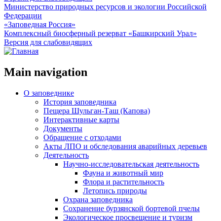
Министерство природных ресурсов и экологии Российской
Федерации
«Заповедная Россия»
Комплексный биосферный резерват «Башкирский Урал»
Версия для слабовидящих
Main navigation
О заповеднике
История заповедника
Пещера Шульган-Таш (Капова)
Интерактивные карты
Документы
Обращение с отходами
Акты ЛПО и обследования аварийных деревьев
Деятельность
Научно-исследовательская деятельность
Фауна и животный мир
Флора и растительность
Летопись природы
Охрана заповедника
Сохранение бурзянской бортевой пчелы
Экологическое просвещение и туризм