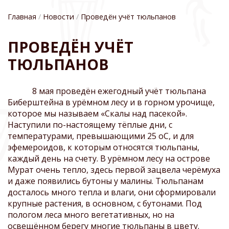
Главная
Новости
Проведён учёт тюльпанов
СТРОКА
ПРОВЕДЁН УЧЁТ
НАВИГАЦИИ
ТЮЛЬПАНОВ
8 мая проведён ежегодный учёт тюльпана
Биберштейна в урёмном лесу и в горном урочище,
которое мы называем «Скалы над пасекой».
Наступили по-настоящему тёплые дни, с
температурами, превышающими 25 оС, и для
эфемероидов, к которым относятся тюльпаны,
каждый день на счету. В урёмном лесу на острове
Мурат очень тепло, здесь первой зацвела черёмуха
и даже появились бутоны у малины. Тюльпанам
досталось много тепла и влаги, они сформировали
крупные растения, в основном, с бутонами. Под
пологом леса много вегетативных, но на
освещённом берегу многие тюльпаны в цвету.