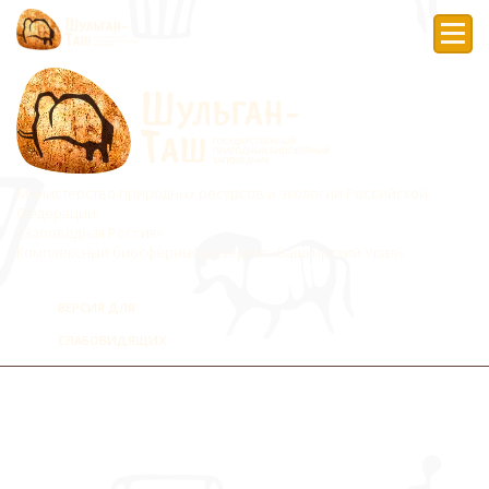
Мен
Министерство природных ресурсов и экологии Российской
Федерации
«Заповедная Россия»
Комплексный биосферный резерват «Башкирский Урал»
ВЕРСИЯ ДЛЯ
СЛАБОВИДЯЩИХ