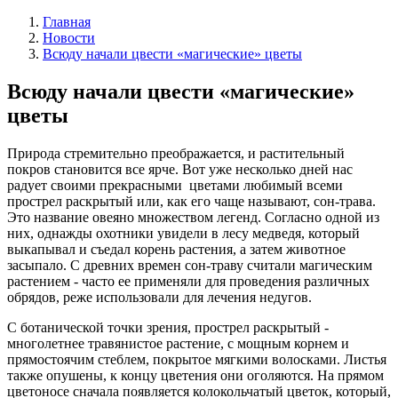
Главная
Новости
Всюду начали цвести «магические» цветы
Всюду начали цвести «магические»
цветы
Природа стремительно преображается, и растительный
покров становится все ярче. Вот уже несколько дней нас
радует своими прекрасными цветами любимый всеми
прострел раскрытый или, как его чаще называют, сон-трава.
Это название овеяно множеством легенд. Согласно одной из
них, однажды охотники увидели в лесу медведя, который
выкапывал и съедал корень растения, а затем животное
засыпало. С древних времен сон-траву считали магическим
растением - часто ее применяли для проведения различных
обрядов, реже использовали для лечения недугов.
С ботанической точки зрения, прострел раскрытый -
многолетнее травянистое растение, с мощным корнем и
прямостоячим стеблем, покрытое мягкими волосками. Листья
также опушены, к концу цветения они оголяются. На прямом
цветоносе сначала появляется колокольчатый цветок, который,