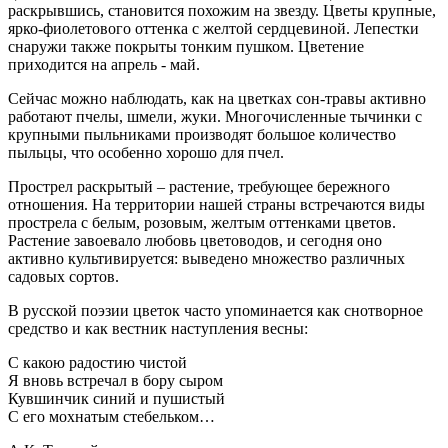
раскрывшись, становится похожим на звезду. Цветы крупные,
ярко-фиолетового оттенка с желтой сердцевиной. Лепестки
снаружи также покрыты тонким пушком. Цветение
приходится на апрель - май.
Сейчас можно наблюдать, как на цветках сон-травы активно
работают пчелы, шмели, жуки. Многочисленные тычинки с
крупными пыльниками производят большое количество
пыльцы, что особенно хорошо для пчел.
Прострел раскрытый – растение, требующее бережного
отношения. На территории нашей страны встречаются виды
прострела с белым, розовым, желтым оттенками цветов.
Растение завоевало любовь цветоводов, и сегодня оно
активно культивируется: выведено множество различных
садовых сортов.
В русской поэзии цветок часто упоминается как снотворное
средство и как вестник наступления весны:
С какою радостию чистой
Я вновь встречал в бору сыром
Кувшинчик синий и пушистый
С его мохнатым стебельком…