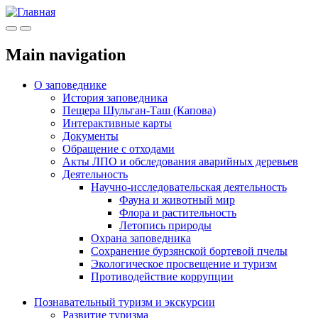
Меню
Инфо
Main navigation
О заповеднике
История заповедника
Пещера Шульган-Таш (Капова)
Интерактивные карты
Документы
Обращение с отходами
Акты ЛПО и обследования аварийных деревьев
Деятельность
Научно-исследовательская деятельность
Фауна и животный мир
Флора и растительность
Летопись природы
Охрана заповедника
Сохранение бурзянской бортевой пчелы
Экологическое просвещение и туризм
Противодействие коррупции
Познавательный туризм и экскурсии
Развитие туризма