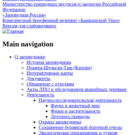
Министерство природных ресурсов и экологии Российской
Федерации
«Заповедная Россия»
Комплексный биосферный резерват «Башкирский Урал»
Версия для слабовидящих
Main navigation
О заповеднике
История заповедника
Пещера Шульган-Таш (Капова)
Интерактивные карты
Документы
Обращение с отходами
Акты ЛПО и обследования аварийных деревьев
Деятельность
Научно-исследовательская деятельность
Фауна и животный мир
Флора и растительность
Летопись природы
Охрана заповедника
Сохранение бурзянской бортевой пчелы
Экологическое просвещение и туризм