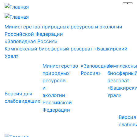
Инф
Ме
Министерство природных ресурсов и экологии
Российской Федерации
«Заповедная Россия»
Комплексный биосферный резерват «Башкирский
Урал»
Министерство
«Заповедная
Комплексн
природных
Россия»
биосферны
ресурсов
резерват
и
«Башкирск
Версия для
экологии
Урал»
слабовидящих
Российской
Федерации
Версия
слабов