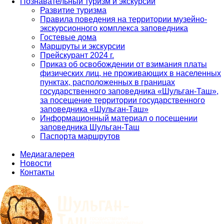
Познавательный туризм и экскурсии
Развитие туризма
Правила поведения на территории музейно-
экскурсионного комплекса заповедника
Гостевые дома
Маршруты и экскурсии
Прейскурант 2024 г.
Приказ об освобождении от взимания платы
физических лиц, не проживающих в населенных
пунктах, расположенных в границах
государственного заповедника «Шульган-Таш»,
за посещение территории государственного
заповедника «Шульган-Таш»
Информационный материал о посещении
заповедника Шульган-Таш
Паспорта маршрутов
Медиагалерея
Новости
Контакты