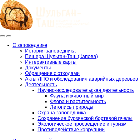
Меню
Инфо
О заповеднике
История заповедника
Main
Пещера Шульган-Таш (Капова)
navigation
Интерактивные карты
Документы
Обращение с отходами
Акты ЛПО и обследования аварийных деревьев
Деятельность
Научно-исследовательская деятельность
Фауна и животный мир
Флора и растительность
Летопись природы
Охрана заповедника
Сохранение бурзянской бортевой пчелы
Экологическое просвещение и туризм
Противодействие коррупции