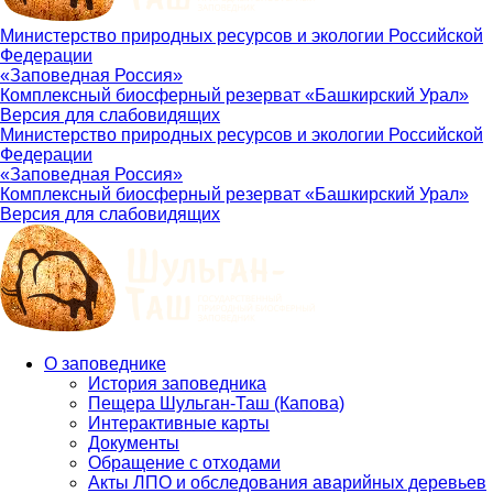
Министерство природных ресурсов и экологии Российской
Федерации
«Заповедная Россия»
Комплексный биосферный резерват «Башкирский Урал»
Версия для слабовидящих
Министерство природных ресурсов и экологии Российской
Федерации
«Заповедная Россия»
Комплексный биосферный резерват «Башкирский Урал»
Версия для слабовидящих
О заповеднике
История заповедника
Main
Пещера Шульган-Таш (Капова)
navigation
Интерактивные карты
Документы
Обращение с отходами
Акты ЛПО и обследования аварийных деревьев