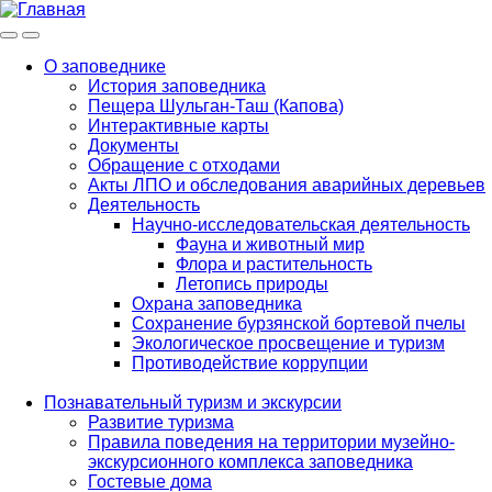
Меню
Инфо
О заповеднике
История заповедника
Main
Пещера Шульган-Таш (Капова)
navigation
Интерактивные карты
Документы
Обращение с отходами
Акты ЛПО и обследования аварийных деревьев
Деятельность
Научно-исследовательская деятельность
Фауна и животный мир
Флора и растительность
Летопись природы
Охрана заповедника
Сохранение бурзянской бортевой пчелы
Экологическое просвещение и туризм
Противодействие коррупции
Познавательный туризм и экскурсии
Развитие туризма
Правила поведения на территории музейно-
экскурсионного комплекса заповедника
Гостевые дома