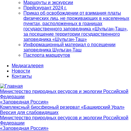
Маршруты и экскурсии
Прейскурант 2024 г.
Приказ об освобождении от взимания платы
физических лиц, не проживающих в населенных
пунктах, расположенных в границах
государственного заповедника «Шульган-Таш»,
за посещение территории государственного
заповедника «Шульган-Таш»
Информационный материал о посещении
заповедника Шульган-Таш
Паспорта маршрутов
Медиагалерея
Новости
Контакты
Министерство природных ресурсов и экологии Российской
Федерации
«Заповедная Россия»
Комплексный биосферный резерват «Башкирский Урал»
Версия для слабовидящих
Министерство природных ресурсов и экологии Российской
Федерации
«Заповедная Россия»