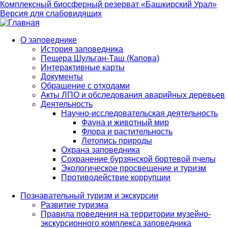
Комплексный биосферный резерват «Башкирский Урал»
Версия для слабовидящих
О заповеднике
История заповедника
Main
Пещера Шульган-Таш (Капова)
navigation
Интерактивные карты
Документы
Обращение с отходами
Акты ЛПО и обследования аварийных деревьев
Деятельность
Научно-исследовательская деятельность
Фауна и животный мир
Флора и растительность
Летопись природы
Охрана заповедника
Сохранение бурзянской бортевой пчелы
Экологическое просвещение и туризм
Противодействие коррупции
Познавательный туризм и экскурсии
Развитие туризма
Правила поведения на территории музейно-
экскурсионного комплекса заповедника