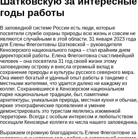
Шатковскую за интересные
годы работы
В заповедной системе России есть люди, которые
посвятили службе охраны природы всю жизнь и совсем не
являются случайными в этой области. 31 января 2023 года
для Елены Флегонтовны Шатковской – руководителя
Кенозерского национального парка – стал крайним днем
директорской работы. Елена Флегонтовна счастливейший
человек – она посвятила 31 год своей жизни этому
заповедному острову и внесла огромный вклад в
сохранение природы и культуры русского северного мира.
Она имеет богатый и удачный опыт работы в тандеме с
местными жителями, что удается далеко не каждому из
коллег. Сохранившиеся в Кенозерском национальном
парке национальные традиции, быт, памятники
архитектуры, уникальная природа, местная кухня и обычаи,
яркие этнографические проявления и умение
демонстрировать это туристам являлись изюминкой
территории. Всегда с особым интересом и любопытством
посещали Кенозерье коллеги из числа нашего заповедника.
Выражаем огромную благодарность Елене Флегонтовне за