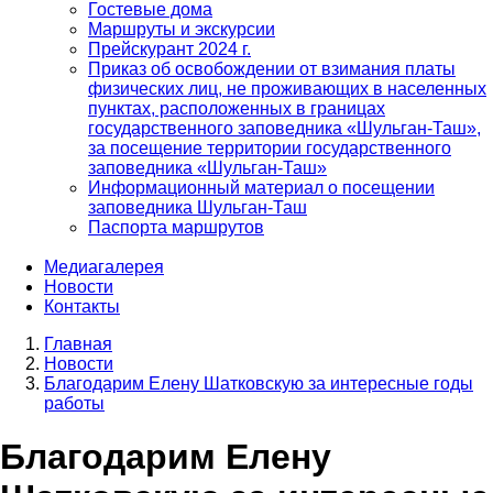
Гостевые дома
Маршруты и экскурсии
Прейскурант 2024 г.
Приказ об освобождении от взимания платы
физических лиц, не проживающих в населенных
пунктах, расположенных в границах
государственного заповедника «Шульган-Таш»,
за посещение территории государственного
заповедника «Шульган-Таш»
Информационный материал о посещении
заповедника Шульган-Таш
Паспорта маршрутов
Медиагалерея
Новости
Контакты
Главная
Новости
Строка
Благодарим Елену Шатковскую за интересные годы
навигации
работы
Благодарим Елену