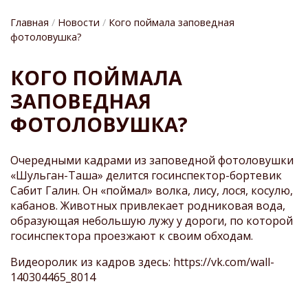
Главная
Новости
Кого поймала заповедная
фотоловушка?
СТРОКА
КОГО ПОЙМАЛА
НАВИГАЦИИ
ЗАПОВЕДНАЯ
ФОТОЛОВУШКА?
Очередными кадрами из заповедной фотоловушки
«Шульган-Таша» делится госинспектор-бортевик
Сабит Галин. Он «поймал» волка, лису, лося, косулю,
кабанов. Животных привлекает родниковая вода,
образующая небольшую лужу у дороги, по которой
госинспектора проезжают к своим обходам.
Видеоролик из кадров здесь:
https://vk.com/wall-
140304465_8014