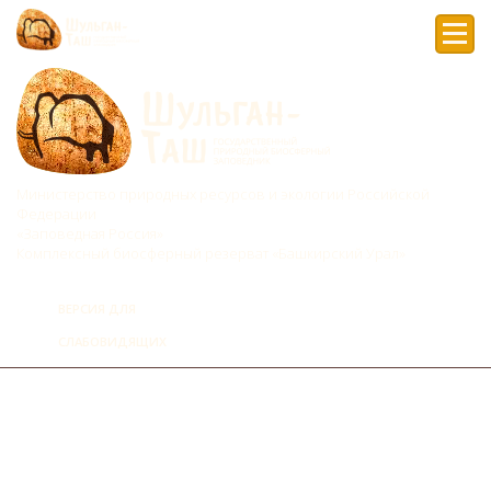
Мен
Министерство природных ресурсов и экологии Российской
Федерации
«Заповедная Россия»
Комплексный биосферный резерват «Башкирский Урал»
ВЕРСИЯ ДЛЯ
СЛАБОВИДЯЩИХ