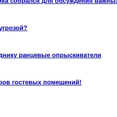
ика собрался для обсуждения важны
угрозой?
днику ранцевые опрыскиватели
ров гостевых помещений!