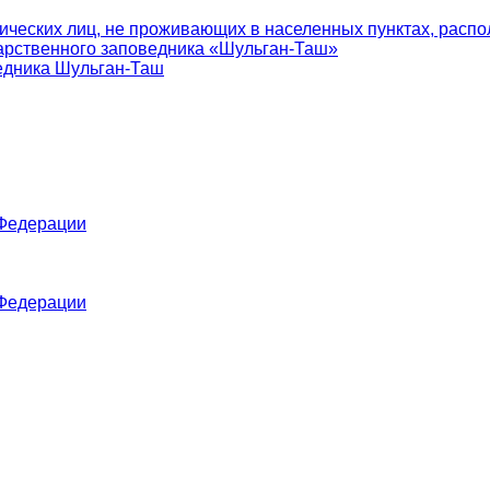
ических лиц, не проживающих в населенных пунктах, распо
арственного заповедника «Шульган-Таш»
едника Шульган-Таш
 Федерации
 Федерации