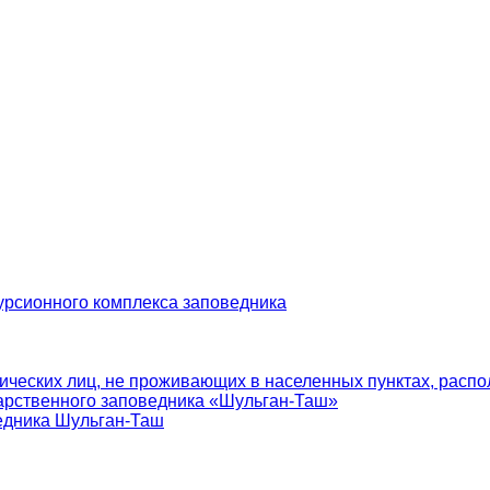
урсионного комплекса заповедника
ических лиц, не проживающих в населенных пунктах, распо
арственного заповедника «Шульган-Таш»
едника Шульган-Таш