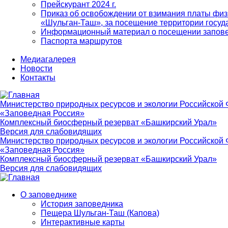
Прейскурант 2024 г.
Приказ об освобождении от взимания платы физ
«Шульган-Таш», за посещение территории госуд
Информационный материал о посещении запов
Паспорта маршрутов
Медиагалерея
Новости
Контакты
Министерство природных ресурсов и экологии Российской
«Заповедная Россия»
Комплексный биосферный резерват «Башкирский Урал»
Версия для слабовидящих
Министерство природных ресурсов и экологии Российской
«Заповедная Россия»
Комплексный биосферный резерват «Башкирский Урал»
Версия для слабовидящих
О заповеднике
История заповедника
Main
Пещера Шульган-Таш (Капова)
navigation
Интерактивные карты