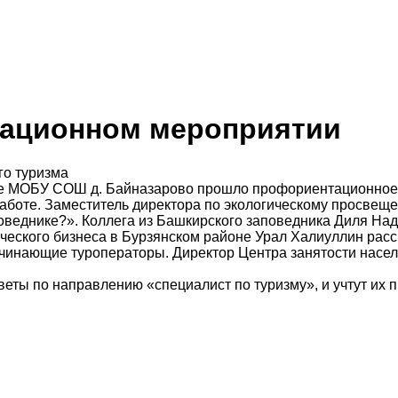
тационном мероприятии
его туризма
зе МОБУ СОШ д. Байназарово прошло профориентационное 
аботе. Заместитель директора по экологическому просвещ
оведнике?». Коллега из Башкирского заповедника Диля Над
еского бизнеса в Бурзянском районе Урал Халиуллин расска
 начинающие туроператоры. Директор Центра занятости нас
еты по направлению «специалист по туризму», и учтут их 