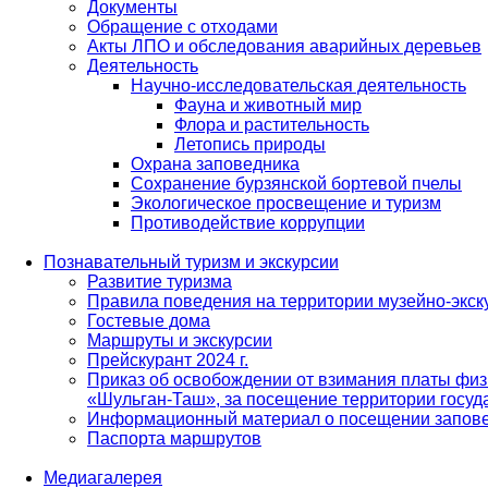
Документы
Обращение с отходами
Акты ЛПО и обследования аварийных деревьев
Деятельность
Научно-исследовательская деятельность
Фауна и животный мир
Флора и растительность
Летопись природы
Охрана заповедника
Сохранение бурзянской бортевой пчелы
Экологическое просвещение и туризм
Противодействие коррупции
Познавательный туризм и экскурсии
Развитие туризма
Правила поведения на территории музейно-экск
Гостевые дома
Маршруты и экскурсии
Прейскурант 2024 г.
Приказ об освобождении от взимания платы физ
«Шульган-Таш», за посещение территории госуд
Информационный материал о посещении запов
Паспорта маршрутов
Медиагалерея