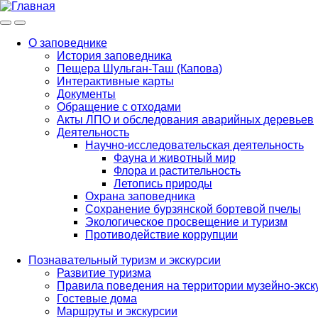
Меню
Инфо
О заповеднике
История заповедника
Main
Пещера Шульган-Таш (Капова)
navigation
Интерактивные карты
Документы
Обращение с отходами
Акты ЛПО и обследования аварийных деревьев
Деятельность
Научно-исследовательская деятельность
Фауна и животный мир
Флора и растительность
Летопись природы
Охрана заповедника
Сохранение бурзянской бортевой пчелы
Экологическое просвещение и туризм
Противодействие коррупции
Познавательный туризм и экскурсии
Развитие туризма
Правила поведения на территории музейно-экск
Гостевые дома
Маршруты и экскурсии