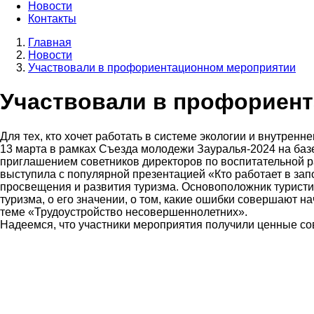
Новости
Контакты
Главная
Новости
Строка
Участвовали в профориентационном мероприятии
навигации
Участвовали в профориен
Для тех, кто хочет работать в системе экологии и внутренн
13 марта в рамках Съезда молодежи Зауралья-2024 на ба
приглашением советников директоров по воспитательной р
выступила с популярной презентацией «Кто работает в зап
просвещения и развития туризма. Основоположник туристич
туризма, о его значении, о том, какие ошибки совершают
теме «Трудоустройство несовершеннолетних».
Надеемся, что участники мероприятия получили ценные сов