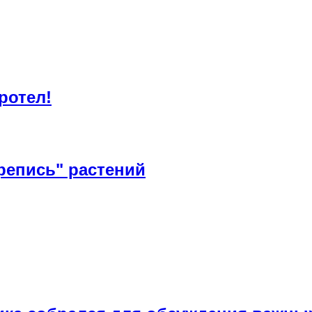
ротел!
репись" растений