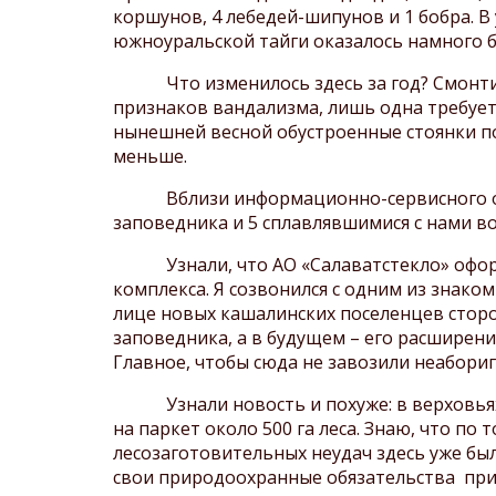
коршунов, 4 лебедей-шипунов и 1 бобра. В
южноуральской тайги оказалось намного б
Что изменилось здесь за год? Смонтиро
признаков вандализма, лишь одна требуе
нынешней весной обустроенные стоянки по
меньше.
Вблизи информационно-сервисного опор
заповедника и 5 сплавлявшимися с нами в
Узнали, что АО «Салаватстекло» оформил
комплекса. Я созвонился с одним из знако
лице новых кашалинских поселенцев сторо
заповедника, а в будущем – его расширени
Главное, чтобы сюда не завозили неабориг
Узнали новость и похуже: в верховьях р
на паркет около 500 га леса. Знаю, что по
лесозаготовительных неудач здесь уже был
свои природоохранные обязательства при 