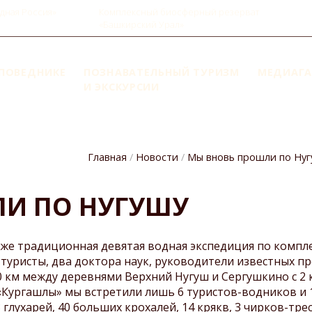
дная Россия»
Комплексный биосферный резерват
«Башкирский Урал»
АПОВЕДНИКЕ
ПОЗНАВАТЕЛЬНЫЙ ТУРИЗМ
МЕДИАГА
И ЭКСКУРСИИ
N
IGATION
Акты ЛПО и обследования
Приказ об освобождении от
Главная
Новости
Мы вновь прошли по Ну
аварийных деревьев
взимания платы физических
пова)
лиц, не проживающих в
Деятельность
СТРОКА
населенных пунктах,
И ПО НУГУШУ
а
Научно-исследовательская
НАВИГАЦИИ
расположенных в границах
деятельность
государственного заповедника
Фауна и животный
«Шульган-Таш», за посещение
е традиционная девятая водная экспедиция по компл
мир
территории государственного
 туристы, два доктора наук, руководители известных 
Флора и
заповедника «Шульган-Таш»
0 км между деревнями Верхний Нугуш и Сергушкино с 2 
растительность
«Кургашлы» мы встретили лишь 6 туристов-водников и
Информационный материал о
Летопись природы
 глухарей, 40 больших крохалей, 14 крякв, 3 чирков-трес