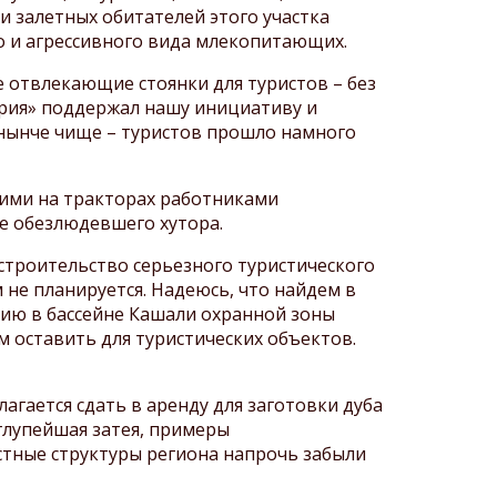
и залетных обитателей этого участка
о и агрессивного вида млекопитающих.
отвлекающие стоянки для туристов – без
ирия» поддержал нашу инициативу и
 нынче чище – туристов прошло намного
ми на тракторах работниками
ле обезлюдевшего хутора.
троительство серьезного туристического
 не планируется. Надеюсь, что найдем в
нию в бассейне Кашали охранной зоны
м оставить для туристических объектов.
ается сдать в аренду для заготовки дуба
 глупейшая затея, примеры
астные структуры региона напрочь забыли