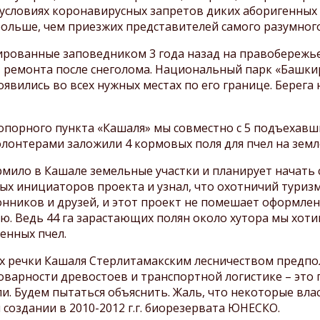
посещении заповедника
 условиях коронавирусных запретов диких аборигенных 
Охрана заповедника
Шульган-Таш
ольше, чем приезжих представителей самого разумног
Сохранение бурзянской
Паспорта маршрутов
бортевой пчелы
ванные заповедником 3 года назад на правобережье 
Экологическое
т ремонта после снеголома. Национальный парк «Башк
просвещение и туризм
явились во всех нужных местах по его границе. Берега
Противодействие
коррупции
ного пункта «Кашаля» мы совместно с 5 подъехавши
олонтерами заложили 4 кормовых поля для пчел на зем
о в Кашале земельные участки и планирует начать с
мых инициаторов проекта и узнал, что охотничий туризм
нников и друзей, и этот проект не помешает оформле
ю. Ведь 44 га зарастающих полян около хутора мы хоти
енных пчел.
ечки Кашаля Стерлитамакским лесничеством предполаг
 товарности древостоев и транспортной логистике – это
и. Будем пытаться объяснить. Жаль, что некоторые вл
создании в 2010-2012 г.г. биорезервата ЮНЕСКО.