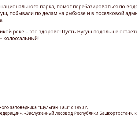
ционального парка, помог перебазироваться по вод
угуш, побывали по делам на рыбхозе и в поселковой адм
а.
й реке – это здорово! Пусть Нугуш подольше остает
– колоссальный!
ого заповедника "Шульган-Таш" с 1993 г.
едерации», «Заслуженный лесовод Республики Башкортостан», к