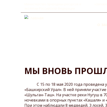
Министерство природных ресурсов и
«Запове
экологии Российской Федерации
О З
MAI
NAV
История заповедника
Развитие туризма
Пещера Шульган-Таш (Ка
Правила поведения на
территории музейно-
Интерактивные карты
МЫ ВНОВЬ ПРОШЛ
экскурсионного комплекс
Документы
заповедника
Обращение с отходами
Гостевые дома
С 15 по 18 мая 2020 года проведена уж
Маршруты и экскурсии
«Башкирский Урал». В ней приняли участие
«Шульган-Таш». На участке реки Нугуш в 7
Прейскурант 2024 г.
ночевками в опорных пунктах «Кашаля» и 
При этом наблюдали 8 медведей, 3 лосей, 3