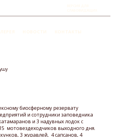
ВЕРСИЯ ДЛЯ
СЛАБОВИДЯЩИХ
ЛЕРЕЯ
НОВОСТИ
КОНТАКТЫ
гушу
ексному биосферному резервату
предприятий и сотрудники заповедника
катамаранов и 3 надувных лодок с
 15 мотовездеходчиков выходного дня.
кунков, 3 журавлей, 4 сапсанов, 4