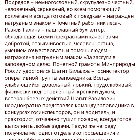
Подрядов – немногословный, скрупулезно честный,
человечный, серьезный, во всем помогающий
коллегам и всегда готовый к поездкам – награжден
нагрудным знаком «Почетный работник леса».
Разиля Галина – наш главный бухгалтер,
обладающая всеми прекрасными качествами –
добротой, отзывчивостью, человечностью,
умением сочувствовать и помочь людям –
награждена нагрудным знаком «За заслуги в
заповедном деле». Почетной грамоты Минприроды
России удостоился Шагит Билалов – госинспектор
оперативной группы заповедника. Всегда
улыбающийся, довольный, ловкий, трудолюбивый,
физически подготовленный, крепкий духом,
ветеран боевых действий Шагит Равилович
неоднократно представлял команду заповедника в
конкурсах госинспекторов, он и водитель, и
тракторист, отчаянно тушит пожары, всегда готов
выполнить любые задачи. Такую же награду
получила методист отдела экопросвещения и
туризма Айсылу Нугуманова. Она проводит