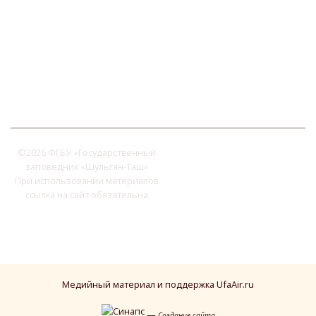
©
2026 ФГБУ «Государственный
заповедник «Шульган-Таш»
При использовании материалов
ссылка на сайт обязательна
Медийный материал и поддержка UfaAir.ru
—
Создание сайта