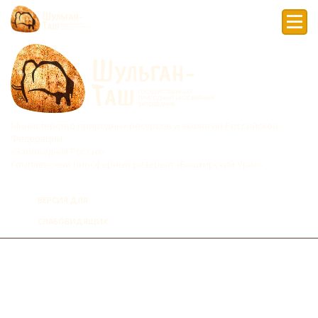
Мен
Министерство природных ресурсов и экологии Российской
Федерации
«Заповедная Россия»
Комплексный биосферный резерват «Башкирский Урал»
ВЕРСИЯ ДЛЯ
СЛАБОВИДЯЩИХ