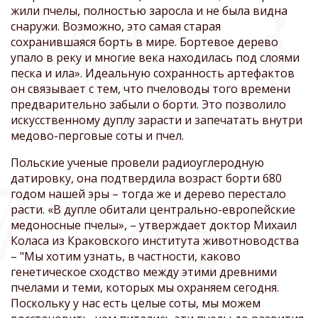
жили пчелы, полностью заросла и не была видна
снаружи. Возможно, это самая старая
сохранившаяся борть в мире. Бортевое дерево
упало в реку и многие века находилась под слоями
песка и ила». Идеальную сохранность артефактов
он связывает с тем, что пчеловоды того времени
предварительно забыли о борти. Это позволило
искусственному дуплу зарасти и запечатать внутри
медово-перговые соты и пчел.
Польские ученые провели радиоуглеродную
датировку, она подтвердила возраст борти 680
годом нашей эры – тогда же и дерево перестало
расти. «В дупле обитали центрально-европейские
медоносные пчелы», – утверждает доктор Михаил
Коласа из Краковского института животноводства
– "Мы хотим узнать, в частности, каково
генетическое сходство между этими древними
пчелами и теми, которых мы охраняем сегодня.
Поскольку у нас есть целые соты, мы можем