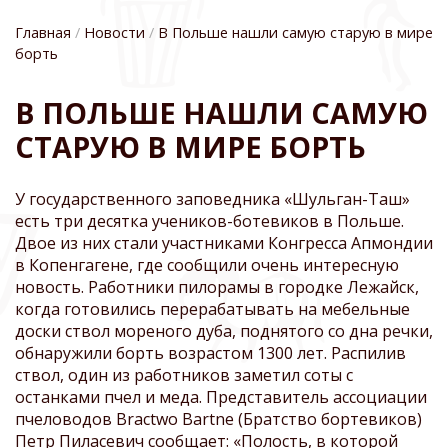
Главная
Новости
В Польше нашли самую старую в мире
борть
СТРОКА
В ПОЛЬШЕ НАШЛИ САМУЮ
НАВИГАЦИИ
СТАРУЮ В МИРЕ БОРТЬ
У государственного заповедника «Шульган-Таш»
есть три десятка учеников-ботевиков в Польше.
Двое из них стали участниками Конгресса Апмондии
в Копенгагене, где сообщили очень интересную
новость. Работники пилорамы в городке Лежайск,
когда готовились перерабатывать на мебельные
доски ствол мореного дуба, поднятого со дна речки,
обнаружили борть возрастом 1300 лет. Распилив
ствол, один из работников заметил соты с
останками пчел и меда. Представитель ассоциации
пчеловодов Bractwo Bartne (Братство бортевиков)
Петр Пиласевич сообщает: «Полость, в которой