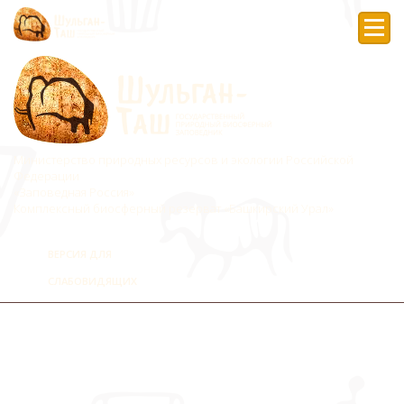
Мен
Министерство природных ресурсов и экологии Российской
Федерации
«Заповедная Россия»
Комплексный биосферный резерват «Башкирский Урал»
ВЕРСИЯ ДЛЯ
СЛАБОВИДЯЩИХ