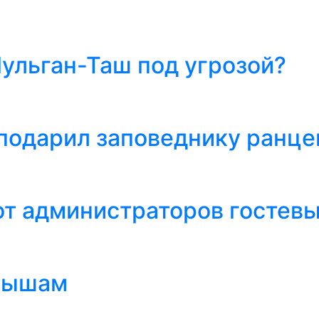
льган-Таш под угрозой?
подарил заповеднику ранц
т администраторов гостев
алышам