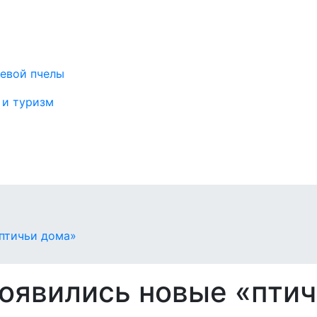
тевой пчелы
 и туризм
и
«птичьи дома»
появились новые «пти