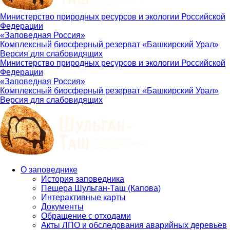
Министерство природных ресурсов и экологии Российской
Федерации
«Заповедная Россия»
Комплексный биосферный резерват «Башкирский Урал»
Версия для слабовидящих
Министерство природных ресурсов и экологии Российской
Федерации
«Заповедная Россия»
Комплексный биосферный резерват «Башкирский Урал»
Версия для слабовидящих
О заповеднике
История заповедника
Main
Пещера Шульган-Таш (Капова)
navigation
Интерактивные карты
Документы
Обращение с отходами
Акты ЛПО и обследования аварийных деревьев