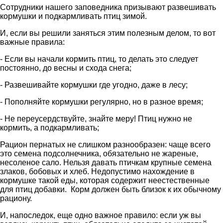
Сотрудники нашего заповедника призывают развешивать
кормушки и
под
к
а
рм
л
и
ва
ть птиц зимой.
И, если вы
решили заняться этим полезным делом, то вот
важные правила:
- Если вы начали кормить птиц, то делать это следует
постоянно, до весны
и схода снега;
- Развешивайте кормушки где угодно, даже в лесу
;
- Пополняйте кормушки регулярно, но в разное время
;
- Не переусердствуйте, знайте меру! Птиц нужно не
кормить, а подкармливать
;
Рацион
пернатых
не слишком разнообразен: чаще всего
это семена подсолнечника, обязательно не жареные,
несоленое сало
. Нельзя давать
птичкам
крупные семена
злаков, бобовых и хлеб. Недопустимо нахождение в
кормушке такой еды, которая содержит неестественные
для птиц добавки. Корм должен быть близок к их
обычному
рациону.
И, на
последок
,
еще одно важное правило: если уж вы