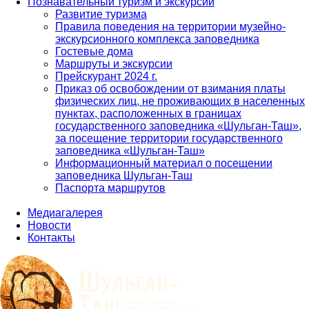
Познавательный туризм и экскурсии
Развитие туризма
Правила поведения на территории музейно-
экскурсионного комплекса заповедника
Гостевые дома
Маршруты и экскурсии
Прейскурант 2024 г.
Приказ об освобождении от взимания платы
физических лиц, не проживающих в населенных
пунктах, расположенных в границах
государственного заповедника «Шульган-Таш»,
за посещение территории государственного
заповедника «Шульган-Таш»
Информационный материал о посещении
заповедника Шульган-Таш
Паспорта маршрутов
Медиагалерея
Новости
Контакты