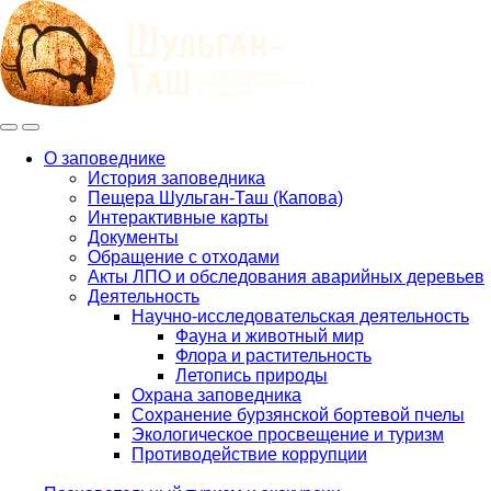
Меню
Инфо
О заповеднике
История заповедника
Main
Пещера Шульган-Таш (Капова)
navigation
Интерактивные карты
Документы
Обращение с отходами
Акты ЛПО и обследования аварийных деревьев
Деятельность
Научно-исследовательская деятельность
Фауна и животный мир
Флора и растительность
Летопись природы
Охрана заповедника
Сохранение бурзянской бортевой пчелы
Экологическое просвещение и туризм
Противодействие коррупции