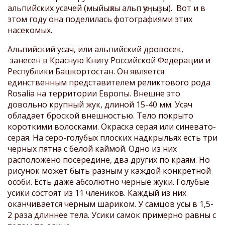
альпийских усачей (мыйыҡлы альп ҡуңыҙы). Вот и в
этом году она поделилась фотографиями этих
насекомых.
Альпийский усач, или альпийский дровосек,
занесен в Красную Книгу Российской Федерации и
Республики Башкортостан
.
Он является
единственным представителем реликтового рода
Rosalia
на территории Европы. Внешне это
довольно крупный жук, длиной 15-40 мм. Усач
обладает броской внешностью. Тело покрыто
короткими волосками. Окраска серая или синевато-
серая. На серо-голубых плоских надкрыльях есть три
черных пятна с белой каймой. Одно из них
расположено посередине, два других по краям. Но
рисунок может быть разным у каждой конкретной
особи. Есть даже абсолютно черные жуки. Голубые
усики состоят из 11 члеников. Каждый из них
оканчивается черным шариком. У самцов усы в 1,5-
2 раза длиннее тела. Усики самок примерно равны с