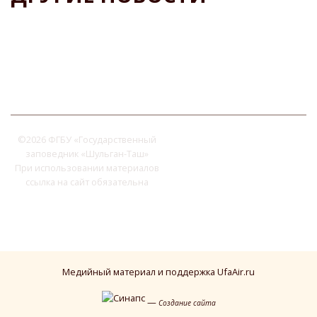
©
2026 ФГБУ «Государственный
заповедник «Шульган-Таш»
При использовании материалов
ссылка на сайт обязательна
Медийный материал и поддержка UfaAir.ru
—
Создание сайта