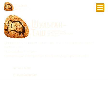
Мен
Министерство природных ресурсов и экологии Российской
Федерации
«Заповедная Россия»
Комплексный биосферный резерват «Башкирский Урал»
ВЕРСИЯ ДЛЯ
СЛАБОВИДЯЩИХ