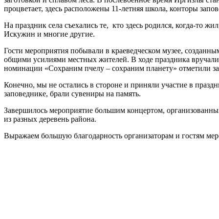
процветает, здесь расположены 11-летняя школа, конторы запо
На праздник села съехались те, кто здесь родился, когда-то ж
Искужин и многие другие.
Гости мероприятия побывали в краеведческом музее, созданны
общими усилиями местных жителей. В ходе праздника вручалис
номинации «Сохраним пчелу – сохраним планету» отметили з
Конечно, мы не остались в стороне и приняли участие в празд
заповеднике, брали сувениры на память.
Завершилось мероприятие большим концертом, организованн
из разных деревень района.
Выражаем большую благодарность организаторам и гостям меро