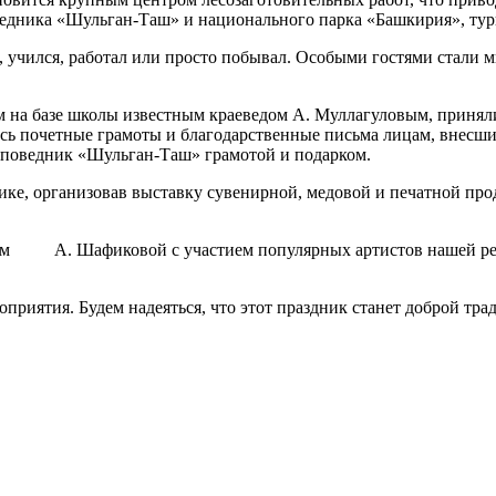
ведника
«Шульган-Таш» и национального парка «Башкирия», тур
ил, учился, работал или просто побывал. Особыми гостями стали
м на базе школы известным краеведом А. Муллагуловым, принял
ь почетные грамоты и благодарственные письма лицам, внесшим
аповедник «Шульган-Таш» грамотой и подарком.
нике, организовав выставку сувенирной, медовой и печатной пр
ым А. Шафиковой с участием популярных артистов нашей рес
приятия. Будем надеяться, что этот праздник станет доброй тр