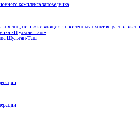
ионного комплекса заповедника
еских лиц, не проживающих в населенных пунктах, расположенн
едника «Шульган-Таш»
ика Шульган-Таш
дерации
дерации