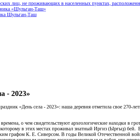
еских лиц, не проживающих в населенных пунктах, расположенн
едника «Шульган-Таш»
ика Шульган-Таш
а - 2023»
здник «День села - 2023»: наша деревня отметила свое 270-лет
 времена, о чем свидетельствуют археологические находки в гро
о которому в этих местах проживал знатный Иргиз (Ыр
ғыҙ
)
бей. В
ким графом К. Е. Сиверсом. В годы Великой Отечественной вой
ановится крупным центром лесозаготовительных работ, что прив