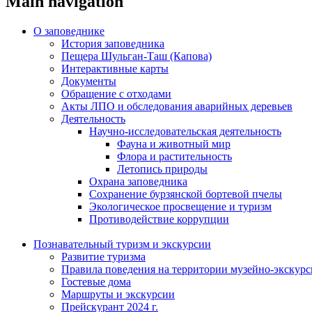
Main navigation
О заповеднике
История заповедника
Пещера Шульган-Таш (Капова)
Интерактивные карты
Документы
Обращение с отходами
Акты ЛПО и обследования аварийных деревьев
Деятельность
Научно-исследовательская деятельность
Фауна и животный мир
Флора и растительность
Летопись природы
Охрана заповедника
Сохранение бурзянской бортевой пчелы
Экологическое просвещение и туризм
Противодействие коррупции
Познавательный туризм и экскурсии
Развитие туризма
Правила поведения на территории музейно-экскурс
Гостевые дома
Маршруты и экскурсии
Прейскурант 2024 г.