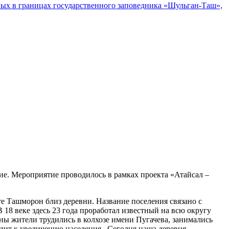
ых в границах государственного заповедника «Шульган-Таш»,
ие. Мероприятие проводилось в рамках проекта «Атайсал –
те Ташморон близ деревни. Название поселения связано с
 18 веке здесь 23 года проработал известный на всю округу
ны жители трудились в колхозе имени
Пугачева, занимались
одит к увеличению населения.
Сегодня наша деревня