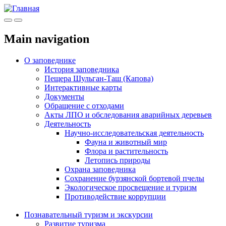
Меню
Инфо
Main navigation
О заповеднике
История заповедника
Пещера Шульган-Таш (Капова)
Интерактивные карты
Документы
Обращение с отходами
Акты ЛПО и обследования аварийных деревьев
Деятельность
Научно-исследовательская деятельность
Фауна и животный мир
Флора и растительность
Летопись природы
Охрана заповедника
Сохранение бурзянской бортевой пчелы
Экологическое просвещение и туризм
Противодействие коррупции
Познавательный туризм и экскурсии
Развитие туризма