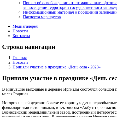
Приказ об освобождении от взимания платы физич
за посещение территории государственного запов
Информационный материал о посещении заповедн
Паспорта маршрутов
Медиагалерея
Новости
Контакты
Строка навигации
Главная
Новости
Приняли участие в празднике «День села - 2023»
Приняли участие в празднике «День сел
В минувшие выходные в деревне Иргизлы состоялся большой пра
малая Родина».
История нашей деревни богата: ее корни уходят в первобытные
фольклорными источниками, в т.ч. эпосом «Акбузат», согласн
Вознесенский медеплавильный завод, построенный петербургс
заготовкой и сплавом леса. В послевоенное время Иргизлы ст