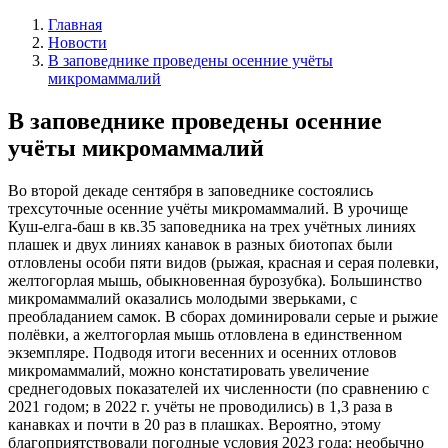
Главная
Новости
В заповеднике проведены осенние учёты
микромаммалий
В заповеднике проведены осенние
учёты микромаммалий
Во второй декаде сентября в заповеднике состоялись
трехсуточные осенние учёты микромаммалий. В урочище
Куш-елга-баш в кв.35 заповедника на трех учётных линиях
плашек и двух линиях канавок в разных биотопах были
отловлены особи пяти видов (рыжая, красная и серая полевки,
желтогорлая мышь, обыкновенная бурозубка). Большинство
микромаммалий оказались молодыми зверьками, с
преобладанием самок. В сборах доминировали серые и рыжие
полёвки, а желтогорлая мышь отловлена в единственном
экземпляре. Подводя итоги весенних и осенних отловов
микромаммалий, можно констатировать увеличение
среднегодовых показателей их численности (по сравнению с
2021 годом; в 2022 г. учёты не проводились) в 1,3 раза в
канавках и почти в 20 раз в плашках. Вероятно, этому
благоприятствовали погодные условия 2023 года: необычно