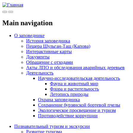
Меню
Инфо
Main navigation
О заповеднике
История заповедника
Пещера Шульган-Таш (Капова)
Интерактивные карты
Документы
Обращение с отходами
Акты ЛПО и обследования аварийных деревьев
Деятельность
Научно-исследовательская деятельность
Фауна и животный мир
Флора и растительность
Летопись природы
Охрана заповедника
Сохранение бурзянской бортевой пчелы
Экологическое просвещение и туризм
Противодействие коррупции
Познавательный туризм и экскурсии
Развитие туризма