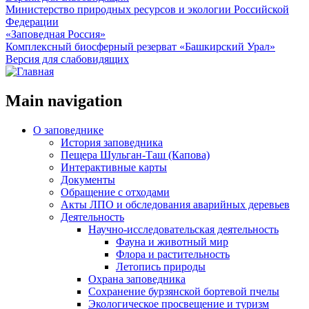
Министерство природных ресурсов и экологии Российской
Федерации
«Заповедная Россия»
Комплексный биосферный резерват «Башкирский Урал»
Версия для слабовидящих
Main navigation
О заповеднике
История заповедника
Пещера Шульган-Таш (Капова)
Интерактивные карты
Документы
Обращение с отходами
Акты ЛПО и обследования аварийных деревьев
Деятельность
Научно-исследовательская деятельность
Фауна и животный мир
Флора и растительность
Летопись природы
Охрана заповедника
Сохранение бурзянской бортевой пчелы
Экологическое просвещение и туризм