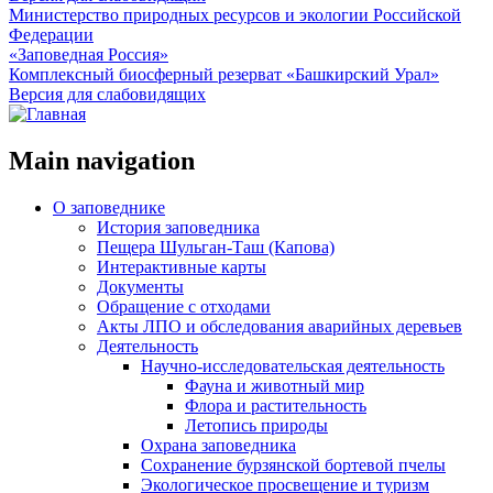
Министерство природных ресурсов и экологии Российской
Федерации
«Заповедная Россия»
Комплексный биосферный резерват «Башкирский Урал»
Версия для слабовидящих
Main navigation
О заповеднике
История заповедника
Пещера Шульган-Таш (Капова)
Интерактивные карты
Документы
Обращение с отходами
Акты ЛПО и обследования аварийных деревьев
Деятельность
Научно-исследовательская деятельность
Фауна и животный мир
Флора и растительность
Летопись природы
Охрана заповедника
Сохранение бурзянской бортевой пчелы
Экологическое просвещение и туризм