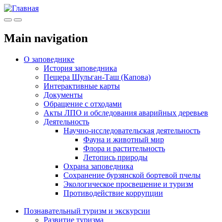
Меню
Инфо
Main navigation
О заповеднике
История заповедника
Пещера Шульган-Таш (Капова)
Интерактивные карты
Документы
Обращение с отходами
Акты ЛПО и обследования аварийных деревьев
Деятельность
Научно-исследовательская деятельность
Фауна и животный мир
Флора и растительность
Летопись природы
Охрана заповедника
Сохранение бурзянской бортевой пчелы
Экологическое просвещение и туризм
Противодействие коррупции
Познавательный туризм и экскурсии
Развитие туризма