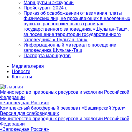
Маршруты и экскурсии
Прейскурант 2024 г.
Приказ об освобождении от взимания платы
физических лиц, не проживающих в населенных
пунктах, расположенных в границах
государственного заповедника «Шульган-Таш»,
за посещение территории государственного
заповедника «Шульган-Таш»
Информационный материал о посещении
заповедника Шульган-Таш
Паспорта маршрутов
Медиагалерея
Новости
Контакты
Министерство природных ресурсов и экологии Российской
Федерации
«Заповедная Россия»
Комплексный биосферный резерват «Башкирский Урал»
Версия для слабовидящих
Министерство природных ресурсов и экологии Российской
Федерации
«Заповедная Россия»