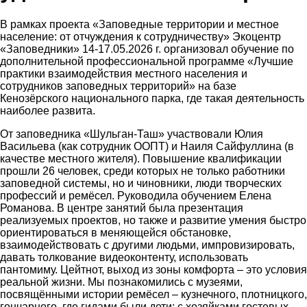
В рамках проекта «Заповедные территории и местное
население
: от отчуждения к сотрудничеству» Экоцентр
«Заповедник
и» 14-17.05.2026 г. организовал обучение по
дополнительной профессиональной программе «Лучшие
практики взаимодействия местного населения и
сотрудников заповедных территорий» на базе
Кенозёрского национального парка, где такая деятельность
наиболее развита.
От заповедника «Шульган-Таш» участвовали Юлия
Васильева (как сотрудник ООПТ) и Наиля Сайфуллина (в
качестве местного жителя).
Повышение квалификации
прошли 26 человек, среди которых не только работники
заповедной системы, но и чиновники, люди творческих
профессий и ремёсел.
Руководила обучением Елена
Романова.
В центре занятий была презентация
реализуемых проектов, но также и развитие умения быстр
о
ориентироваться в меняющейся обстановке,
взаимодействовать с другими людьми, импровизировать,
давать толкование видеоконтенту, использовать
пантомиму. Цейтнот, выход из зоны комфорта – это условия
реальной жизни. Мы познакомились с музеями,
посвящёнными
истории
ремёс
ел – кузнечного, плотницкого,
гончарного
,
где гидами были дети;
с
хозяйками
гостевы
х