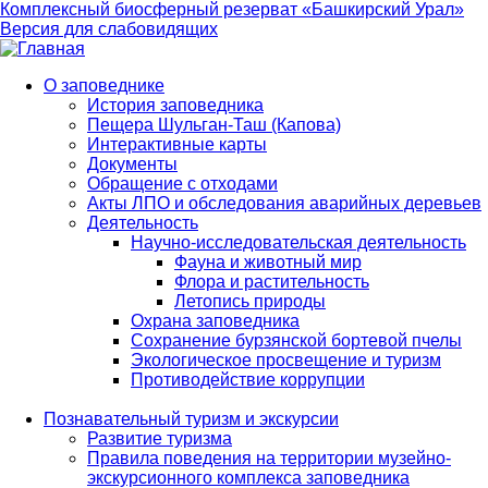
Комплексный биосферный резерват «Башкирский Урал»
Версия для слабовидящих
О заповеднике
История заповедника
Main
Пещера Шульган-Таш (Капова)
navigation
Интерактивные карты
Документы
Обращение с отходами
Акты ЛПО и обследования аварийных деревьев
Деятельность
Научно-исследовательская деятельность
Фауна и животный мир
Флора и растительность
Летопись природы
Охрана заповедника
Сохранение бурзянской бортевой пчелы
Экологическое просвещение и туризм
Противодействие коррупции
Познавательный туризм и экскурсии
Развитие туризма
Правила поведения на территории музейно-
экскурсионного комплекса заповедника