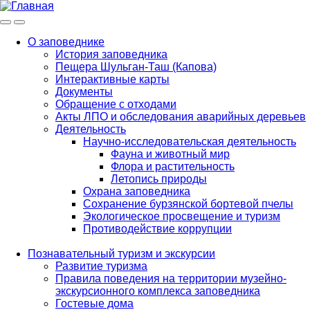
Меню
Инфо
О заповеднике
История заповедника
Main
Пещера Шульган-Таш (Капова)
navigation
Интерактивные карты
Документы
Обращение с отходами
Акты ЛПО и обследования аварийных деревьев
Деятельность
Научно-исследовательская деятельность
Фауна и животный мир
Флора и растительность
Летопись природы
Охрана заповедника
Сохранение бурзянской бортевой пчелы
Экологическое просвещение и туризм
Противодействие коррупции
Познавательный туризм и экскурсии
Развитие туризма
Правила поведения на территории музейно-
экскурсионного комплекса заповедника
Гостевые дома