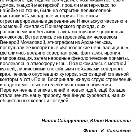
дом
ов
, ткацкой мастерской, прошли мастер-класс
по
наб
ойке
на
ткани
, были на открытии великолепной
выставки «Самовар
ные истории». Посетили
отреставрированные
деревянные
Никольскую часовню и
храмовый комплекс Почезерского прихода, с их
расписными «небесами», слушали звучание
церковных
колоколов
.
Встретились с интереснейшим человеком
Венерой Мочаловой
, этн
ографом из Архангельска,
послушали её колоритные «Кенозёрские небывальщины»,
где слились воедино северная речь, фантазия, ирония,
импровизация, затем народные фенологические приметы,
вовлекаясь в атмосферу игры. Познакомились с местной
кухней, лирическими
спокойными
пейзажами северного
края, печалью опустевших хуторов, экспозицией
сплавной
конторы в Усть-Поче.
Восприняли живую струю стремлений
и надежд местных жителей и участников обучения.
Переполненные впечатлений и новых идей, е
щё больше
стали ценить нашу природу, лишённую суровости, наших
общительных коллег и соседей.
Наиля Сайфуллина, Юлия Васильева.
Фото : К. Давыдкин