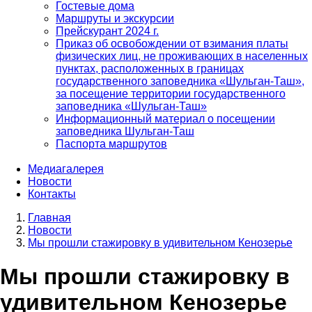
Гостевые дома
Маршруты и экскурсии
Прейскурант 2024 г.
Приказ об освобождении от взимания платы
физических лиц, не проживающих в населенных
пунктах, расположенных в границах
государственного заповедника «Шульган-Таш»,
за посещение территории государственного
заповедника «Шульган-Таш»
Информационный материал о посещении
заповедника Шульган-Таш
Паспорта маршрутов
Медиагалерея
Новости
Контакты
Главная
Новости
Строка
Мы прошли стажировку в удивительном Кенозерье
навигации
Мы прошли стажировку в
удивительном Кенозерье