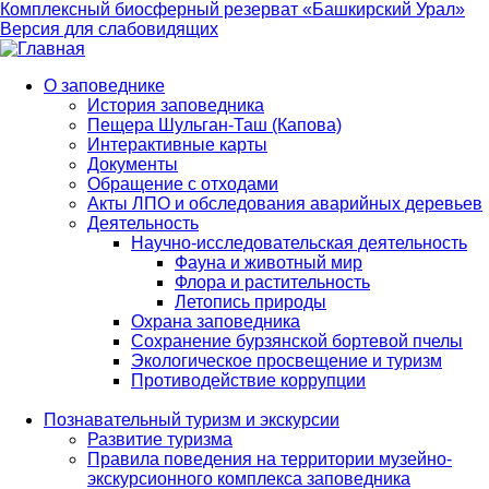
Комплексный биосферный резерват «Башкирский Урал»
Версия для слабовидящих
О заповеднике
История заповедника
Main
Пещера Шульган-Таш (Капова)
navigation
Интерактивные карты
Документы
Обращение с отходами
Акты ЛПО и обследования аварийных деревьев
Деятельность
Научно-исследовательская деятельность
Фауна и животный мир
Флора и растительность
Летопись природы
Охрана заповедника
Сохранение бурзянской бортевой пчелы
Экологическое просвещение и туризм
Противодействие коррупции
Познавательный туризм и экскурсии
Развитие туризма
Правила поведения на территории музейно-
экскурсионного комплекса заповедника