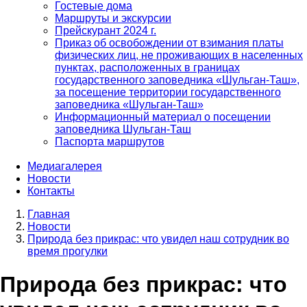
Гостевые дома
Маршруты и экскурсии
Прейскурант 2024 г.
Приказ об освобождении от взимания платы
физических лиц, не проживающих в населенных
пунктах, расположенных в границах
государственного заповедника «Шульган-Таш»,
за посещение территории государственного
заповедника «Шульган-Таш»
Информационный материал о посещении
заповедника Шульган-Таш
Паспорта маршрутов
Медиагалерея
Новости
Контакты
Главная
Новости
Строка
Природа без прикрас: что увидел наш сотрудник во
навигации
время прогулки
Природа без прикрас: что