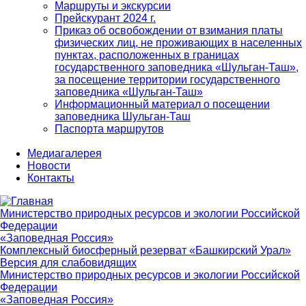
Маршруты и экскурсии
Прейскурант 2024 г.
Приказ об освобождении от взимания платы
физических лиц, не проживающих в населенных
пунктах, расположенных в границах
государственного заповедника «Шульган-Таш»,
за посещение территории государственного
заповедника «Шульган-Таш»
Информационный материал о посещении
заповедника Шульган-Таш
Паспорта маршрутов
Медиагалерея
Новости
Контакты
Министерство природных ресурсов и экологии Российской
Федерации
«Заповедная Россия»
Комплексный биосферный резерват «Башкирский Урал»
Версия для слабовидящих
Министерство природных ресурсов и экологии Российской
Федерации
«Заповедная Россия»