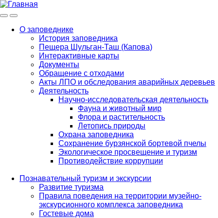
Меню
Инфо
О заповеднике
История заповедника
Main
Пещера Шульган-Таш (Капова)
navigation
Интерактивные карты
Документы
Обращение с отходами
Акты ЛПО и обследования аварийных деревьев
Деятельность
Научно-исследовательская деятельность
Фауна и животный мир
Флора и растительность
Летопись природы
Охрана заповедника
Сохранение бурзянской бортевой пчелы
Экологическое просвещение и туризм
Противодействие коррупции
Познавательный туризм и экскурсии
Развитие туризма
Правила поведения на территории музейно-
экскурсионного комплекса заповедника
Гостевые дома