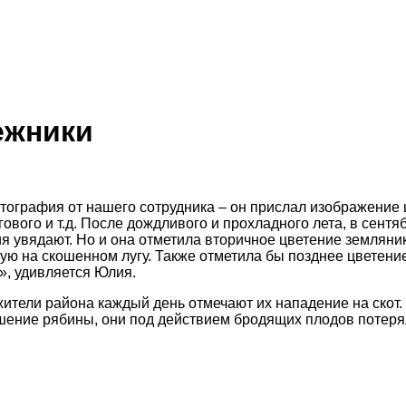
ежники
 фотография от нашего сотрудника – он прислал изображени
угового и т.д. После дождливого и прохладного лета, в сен
ия увядают. Но и она отметила вторичное цветение земляни
ую на скошенном лугу. Также отметила бы позднее цветени
я», удивляется Юлия.
жители района каждый день отмечают их нападение на скот. 
шение рябины, они под действием бродящих плодов потерял