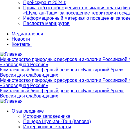
Прейскурант 2024 г.
Приказ об освобождении от взимания платы физ
«Шульган-Таш», за посещение территории госуд
Информационный материал о посещении запов
Паспорта маршрутов
Медиагалерея
Новости
Контакты
Министерство природных ресурсов и экологии Российской
«Заповедная Россия»
Комплексный биосферный резерват «Башкирский Урал»
Версия для слабовидящих
Министерство природных ресурсов и экологии Российской
«Заповедная Россия»
Комплексный биосферный резерват «Башкирский Урал»
Версия для слабовидящих
О заповеднике
История заповедника
Main
Пещера Шульган-Таш (Капова)
navigation
Интерактивные карты