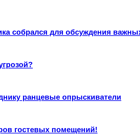
ика собрался для обсуждения важны
угрозой?
днику ранцевые опрыскиватели
ров гостевых помещений!