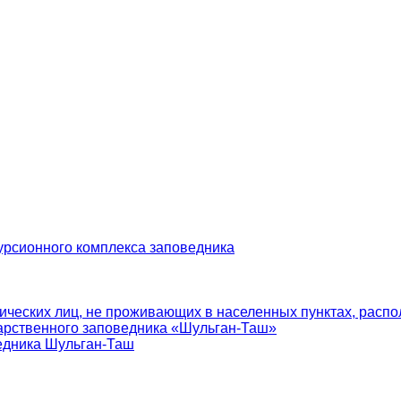
урсионного комплекса заповедника
ических лиц, не проживающих в населенных пунктах, распо
арственного заповедника «Шульган-Таш»
едника Шульган-Таш