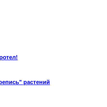
ротел!
репись" растений