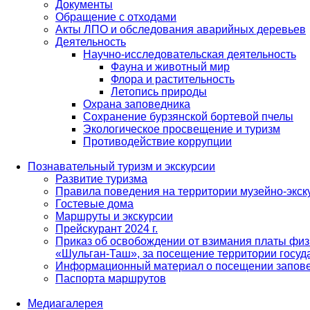
Документы
Обращение с отходами
Акты ЛПО и обследования аварийных деревьев
Деятельность
Научно-исследовательская деятельность
Фауна и животный мир
Флора и растительность
Летопись природы
Охрана заповедника
Сохранение бурзянской бортевой пчелы
Экологическое просвещение и туризм
Противодействие коррупции
Познавательный туризм и экскурсии
Развитие туризма
Правила поведения на территории музейно-экск
Гостевые дома
Маршруты и экскурсии
Прейскурант 2024 г.
Приказ об освобождении от взимания платы физ
«Шульган-Таш», за посещение территории госуд
Информационный материал о посещении запов
Паспорта маршрутов
Медиагалерея