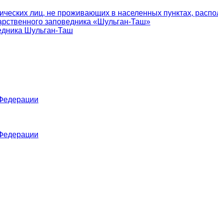
ических лиц, не проживающих в населенных пунктах, распо
арственного заповедника «Шульган-Таш»
едника Шульган-Таш
 Федерации
 Федерации