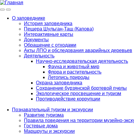
Меню
Инфо
О заповеднике
История заповедника
Main
Пещера Шульган-Таш (Капова)
navigation
Интерактивные карты
Документы
Обращение с отходами
Акты ЛПО и обследования аварийных деревьев
Деятельность
Научно-исследовательская деятельность
Фауна и животный мир
Флора и растительность
Летопись природы
Охрана заповедника
Сохранение бурзянской бортевой пчелы
Экологическое просвещение и туризм
Противодействие коррупции
Познавательный туризм и экскурсии
Развитие туризма
Правила поведения на территории музейно-экск
Гостевые дома
Маршруты и экскурсии