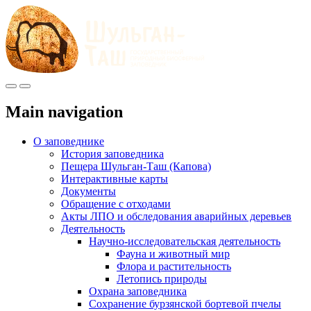
Меню
Инфо
Main navigation
О заповеднике
История заповедника
Пещера Шульган-Таш (Капова)
Интерактивные карты
Документы
Обращение с отходами
Акты ЛПО и обследования аварийных деревьев
Деятельность
Научно-исследовательская деятельность
Фауна и животный мир
Флора и растительность
Летопись природы
Охрана заповедника
Сохранение бурзянской бортевой пчелы