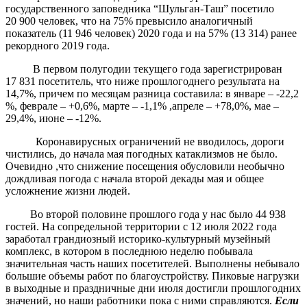
государственного заповедника “Шульган-Таш” посетило
20 900 человек, что на 75% превысило аналогичный
показатель (11 946 человек) 2020 года и на 57% (13 314) ранее
рекордного 2019 года.
В первом полугодии текущего года зарегистрирован
17 831 посетитель, что ниже прошлогоднего результата на
14,7%, причем по месяцам разница составила: в январе – -22,2
%, феврале – +0,6%, марте – -1,1% ,апреле – +78,0%, мае –
29,4%, июне – -12%.
Коронавирусных ограничений не вводилось, дороги
чистились, до начала мая погодных катаклизмов не было.
Очевидно ,что снижение посещения обусловили необычно
дождливая погода с начала второй декады мая и общее
усложнение жизни людей.
Во второй половине прошлого года у нас было 44 938
гостей. На сопредельной территории с 12 июля 2022 года
заработал грандиозный историко-культурный музейный
комплекс, в котором в последнюю неделю побывала
значительная часть наших посетителей. Выполнены небывало
большие объемы работ по благоустройству. Пиковые нагрузки
в выходные и праздничные дни июля достигли прошлогодних
значений, но наши работники пока с ними справляются.
Если