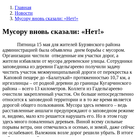
Главная
Новости
Мусору вновь сказали: «Нет!»
Мусору вновь сказали: «Нет!»
Пятница 15 мая для жителей Бурзянского района
администрацией была объявлена днем борьбы с мусором.
Организации чистили отведенные им участки дорог, а
жители избавляли от мусора деревенские улицы. Сотрудники
заповедника из деревни Гадельгареево получили задачу
чистить участок межмуниципальной дороги от перекрестка к
Каповой пещере до «Балатукай» протяженностью 10,7 км, а
иргизлинцы – от родной деревни до границы Кугарчинского
района – всего 13 километров. Коллеги из Гадельгареево
очистили закрепленный участок. Он больше непосредственно
относится к заповедной территории и в то же время является
дорогой общего пользования. Мусора здесь немного – ведь
расставленные аншлаги предупреждают о заповедном режиме
и, видимо, мало кто решается нарушать его. Но в этом году
здесь много поваленных деревьев. Виной всему сильные
порывы ветра, они отмечались и осенью, и зимой, даже сейчас
не ослабевают. Валежник возле дорог решили убрать. В итоге