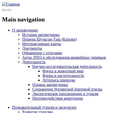
Меню
Инфо
Main navigation
О заповеднике
История заповедника
Пещера Шульган-Таш (Капова)
Интерактивные карты
Документы
Обращение с отходами
Акты ЛПО и обследования аварийных деревьев
Деятельность
Научно-исследовательская деятельность
Фауна и животный мир
Флора и растительность
Летопись природы
Охрана заповедника
Сохранение бурзянской бортевой пчелы
Экологическое просвещение и туризм
Противодействие коррупции
Познавательный туризм и экскурсии
Развитие туризма