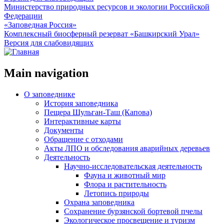
Министерство природных ресурсов и экологии Российской
Федерации
«Заповедная Россия»
Комплексный биосферный резерват «Башкирский Урал»
Версия для слабовидящих
Main navigation
О заповеднике
История заповедника
Пещера Шульган-Таш (Капова)
Интерактивные карты
Документы
Обращение с отходами
Акты ЛПО и обследования аварийных деревьев
Деятельность
Научно-исследовательская деятельность
Фауна и животный мир
Флора и растительность
Летопись природы
Охрана заповедника
Сохранение бурзянской бортевой пчелы
Экологическое просвещение и туризм