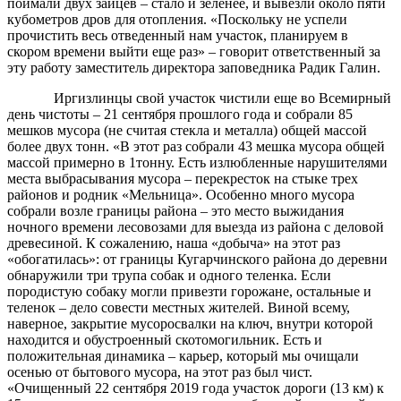
поймали двух зайцев – стало и зеленее, и вывезли около пяти
кубометров дров для отопления. «Поскольку не успели
прочистить весь отведенный нам участок, планируем в
скором времени выйти еще раз» – говорит ответственный за
эту работу заместитель директора заповедника Радик Галин.
Иргизлинцы свой участок чистили еще во Всемирный
день чистоты – 21 сентября прошлого года и собрали 85
мешков мусора (не считая стекла и металла) общей массой
более двух тонн. «В этот раз собрали 43 мешка мусора общей
массой примерно в 1тонну. Есть излюбленные нарушителями
места выбрасывания мусора – перекресток на стыке трех
районов и родник «Мельница». Особенно много мусора
собрали возле границы района – это место выжидания
ночного времени лесовозами для выезда из района с деловой
древесиной. К сожалению, наша «добыча» на этот раз
«обогатилась»: от границы Кугарчинского района до деревни
обнаружили три трупа собак и одного теленка. Если
породистую собаку могли привезти горожане, остальные и
теленок – дело совести местных жителей. Виной всему,
наверное, закрытие мусоросвалки на ключ, внутри которой
находится и обустроенный скотомогильник. Есть и
положительная динамика ­– карьер, который мы очищали
осенью от бытового мусора, на этот раз был чист.
«Очищенный 22 сентября 2019 года участок дороги (13 км) к