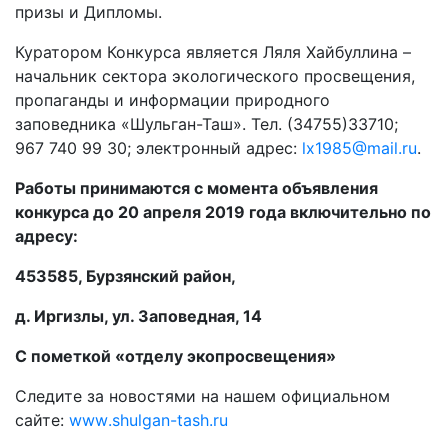
призы и Дипломы.
Куратором Конкурса является Ляля Хайбуллина ­–
начальник сектора экологического просвещения,
пропаганды и информации природного
заповедника «Шульган-Таш». Тел. (34755)33710;
967 740 99 30; эл
е
ктронный адрес:
lx
1985@
mail
.
ru
.
Работы принимаются с момента объявления
конкурса до 20 апреля 2019 года включительно по
адресу:
453585, Бурзянский район,
д. Иргизлы, ул. Заповедная, 14
С пометкой «отделу экопросвещения»
Следите за новостями на нашем официальном
сайте:
www
.
shulgan
-
tash
.
ru