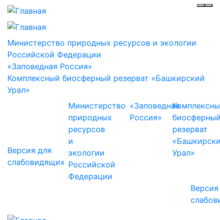
Инф
Ме
Министерство природных ресурсов и экологии
Российской Федерации
«Заповедная Россия»
Комплексный биосферный резерват «Башкирский
Урал»
Министерство
«Заповедная
Комплексн
природных
Россия»
биосферны
ресурсов
резерват
и
«Башкирск
Версия для
экологии
Урал»
слабовидящих
Российской
Федерации
Версия
слабов