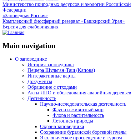
Министерство природных ресурсов и экологии Российской
Федерации
«Заповедная Россия»
Комплексный биосферный резерват «Башкирский Урал»
Версия для слабовидящих
Main navigation
О заповеднике
История заповедника
Пещера Шульган-Таш (Капова)
Интерактивные карты
Документы
Обращение с отходами
Акты ЛПО и обследования аварийных деревьев
Деятельность
Научно-исследовательская деятельность
Фауна и животный мир
Флора и растительность
Летопись природы
Охрана заповедника
Сохранение бурзянской бортевой пчелы
Экологическое просвещение и туризм