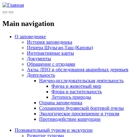
Меню
Инфо
Main navigation
О заповеднике
История заповедника
Пещера Шульган-Таш (Капова)
Интерактивные карты
Документы
Обращение с отходами
Акты ЛПО и обследования аварийных деревьев
Деятельность
Научно-исследовательская деятельность
Фауна и животный мир
Флора и растительность
Летопись природы
Охрана заповедника
Сохранение бурзянской бортевой пчелы
Экологическое просвещение и туризм
Противодействие коррупции
Познавательный туризм и экскурсии
Развитие туризма