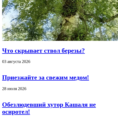
Что скрывает ствол березы?
03 августа 2026
Приезжайте за свежим медом!
28 июля 2026
Обезлюдевший хутор Кашаля не
осиротел!