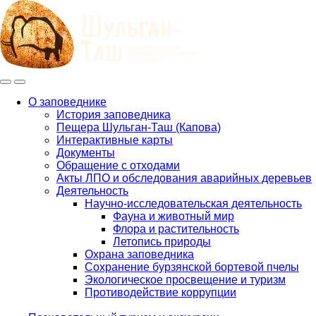
Меню
Инфо
О заповеднике
История заповедника
Main
Пещера Шульган-Таш (Капова)
navigation
Интерактивные карты
Документы
Обращение с отходами
Акты ЛПО и обследования аварийных деревьев
Деятельность
Научно-исследовательская деятельность
Фауна и животный мир
Флора и растительность
Летопись природы
Охрана заповедника
Сохранение бурзянской бортевой пчелы
Экологическое просвещение и туризм
Противодействие коррупции