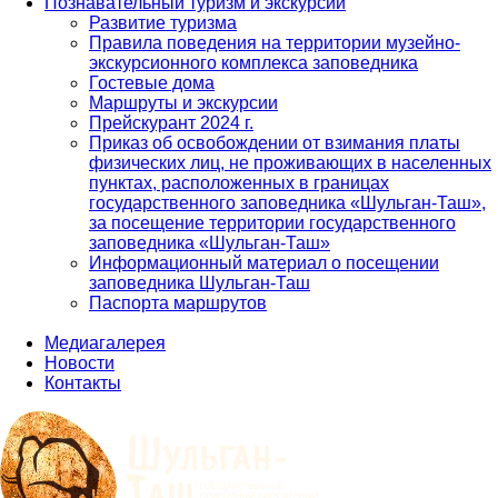
Познавательный туризм и экскурсии
Развитие туризма
Правила поведения на территории музейно-
экскурсионного комплекса заповедника
Гостевые дома
Маршруты и экскурсии
Прейскурант 2024 г.
Приказ об освобождении от взимания платы
физических лиц, не проживающих в населенных
пунктах, расположенных в границах
государственного заповедника «Шульган-Таш»,
за посещение территории государственного
заповедника «Шульган-Таш»
Информационный материал о посещении
заповедника Шульган-Таш
Паспорта маршрутов
Медиагалерея
Новости
Контакты