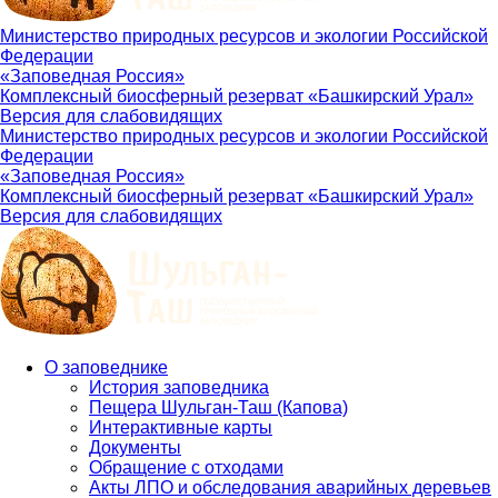
Министерство природных ресурсов и экологии Российской
Федерации
«Заповедная Россия»
Комплексный биосферный резерват «Башкирский Урал»
Версия для слабовидящих
Министерство природных ресурсов и экологии Российской
Федерации
«Заповедная Россия»
Комплексный биосферный резерват «Башкирский Урал»
Версия для слабовидящих
О заповеднике
История заповедника
Main
Пещера Шульган-Таш (Капова)
navigation
Интерактивные карты
Документы
Обращение с отходами
Акты ЛПО и обследования аварийных деревьев