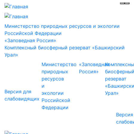
Инф
Ме
Министерство природных ресурсов и экологии
Российской Федерации
«Заповедная Россия»
Комплексный биосферный резерват «Башкирский
Урал»
Министерство
«Заповедная
Комплексн
природных
Россия»
биосферны
ресурсов
резерват
и
«Башкирск
Версия для
экологии
Урал»
слабовидящих
Российской
Федерации
Версия
слабов